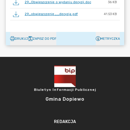
29_Obwieszczenie o wydaniu decyzji.doc
36 KB
29_obwieszczenie__decyzja.pdf
41.53 KB
DRUKUJ
ZAPISZ DO PDF
METRYCZKA
Biuletyn Informacji Publicznej
Gmina Dopiewo
REDAKCJA