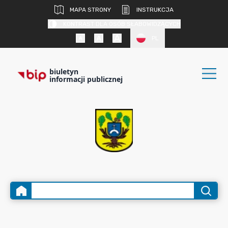
MAPA STRONY
INSTRUKCJA
KONTRAST DLA OSÓB SŁABOWIDZĄCYCH
PL
biuletyn
informacji publicznej