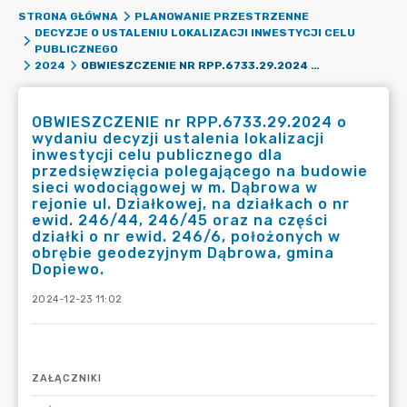
STRONA GŁÓWNA
PLANOWANIE PRZESTRZENNE
DECYZJE O USTALENIU LOKALIZACJI INWESTYCJI CELU
PUBLICZNEGO
OBWIESZCZENIE NR RPP.6733.29.2024 O WYDANIU DECYZJI USTALENIA LOKALIZACJI INWESTYCJI CELU PUBLICZNEGO DLA PRZEDSIĘWZIĘCIA POLEGAJĄCEGO NA BUDOWIE SIECI WODOCIĄGOWEJ W M. DĄBROWA W REJONIE UL. DZIAŁKOWEJ, NA DZIAŁKACH O NR EWID. 246/44, 246/45 ORAZ NA CZĘŚCI DZIAŁKI O NR EWID. 246/6, POŁOŻONYCH W OBRĘBIE GEODEZYJNYM DĄBROWA, GMINA DOPIEWO.
2024
OBWIESZCZENIE nr RPP.6733.29.2024 o
wydaniu decyzji ustalenia lokalizacji
inwestycji celu publicznego dla
przedsięwzięcia polegającego na budowie
sieci wodociągowej w m. Dąbrowa w
rejonie ul. Działkowej, na działkach o nr
ewid. 246/44, 246/45 oraz na części
działki o nr ewid. 246/6, położonych w
obrębie geodezyjnym Dąbrowa, gmina
Dopiewo.
2024-12-23 11:02
ZAŁĄCZNIKI