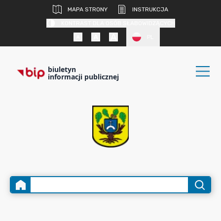
MAPA STRONY
INSTRUKCJA
KONTRAST DLA OSÓB SŁABOWIDZĄCYCH
PL
biuletyn
informacji publicznej