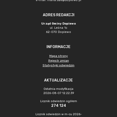
e-mail:
maria.bak@dopiewo.pl
ADRES REDAKCJI
Urząd Gminy Dopiewo
ul. Leśna 1c
62-070 Dopiewo
INFORMACJE
Mapa strony
Rejestr zmian
Statystyki odwiedzin
AKTUALIZACJE
Ostatnia modyfikacja
2026-08-07 12:22:39
Licznik odwiedzin ogółem
274 124
Licznik odwiedzin w m-cu 2026-