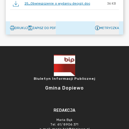
25_Obwieszczenie o wydaniu decyzji.doc
36 KB
DRUKUJ
ZAPISZ DO PDF
METRYCZKA
Biuletyn Informacji Publicznej
Gmina Dopiewo
REDAKCJA
Maria Bąk
Tel. 61/ 8906 371