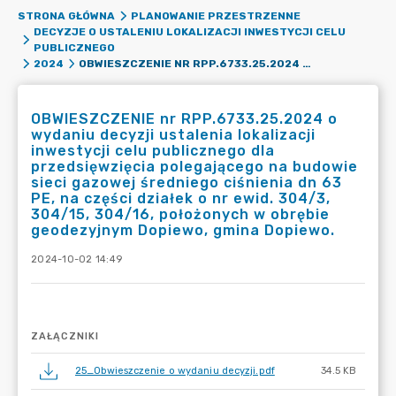
STRONA GŁÓWNA
PLANOWANIE PRZESTRZENNE
DECYZJE O USTALENIU LOKALIZACJI INWESTYCJI CELU
PUBLICZNEGO
OBWIESZCZENIE NR RPP.6733.25.2024 O WYDANIU DECYZJI USTALENIA LOKALIZACJI INWESTYCJI CELU PUBLICZNEGO DLA PRZEDSIĘWZIĘCIA POLEGAJĄCEGO NA BUDOWIE SIECI GAZOWEJ ŚREDNIEGO CIŚNIENIA DN 63 PE, NA CZĘŚCI DZIAŁEK O NR EWID. 304/3, 304/15, 304/16, POŁOŻONYCH W OBRĘBIE GEODEZYJNYM DOPIEWO, GMINA DOPIEWO.
2024
OBWIESZCZENIE nr RPP.6733.25.2024 o
wydaniu decyzji ustalenia lokalizacji
inwestycji celu publicznego dla
przedsięwzięcia polegającego na budowie
sieci gazowej średniego ciśnienia dn 63
PE, na części działek o nr ewid. 304/3,
304/15, 304/16, położonych w obrębie
geodezyjnym Dopiewo, gmina Dopiewo.
2024-10-02 14:49
ZAŁĄCZNIKI
25_Obwieszczenie o wydaniu decyzji.pdf
34.5 KB