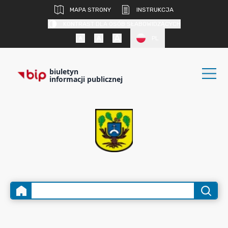
MAPA STRONY
INSTRUKCJA
KONTRAST DLA OSÓB SŁABOWIDZĄCYCH
PL
biuletyn
informacji publicznej