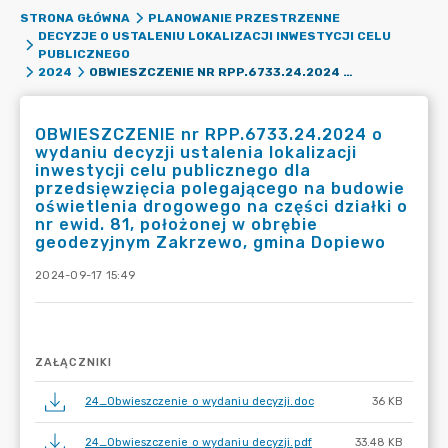
STRONA GŁÓWNA
PLANOWANIE PRZESTRZENNE
DECYZJE O USTALENIU LOKALIZACJI INWESTYCJI CELU
PUBLICZNEGO
OBWIESZCZENIE NR RPP.6733.24.2024 O WYDANIU DECYZJI USTALENIA LOKALIZACJI INWESTYCJI CELU PUBLICZNEGO DLA PRZEDSIĘWZIĘCIA POLEGAJĄCEGO NA BUDOWIE OŚWIETLENIA DROGOWEGO NA CZĘŚCI DZIAŁKI O NR EWID. 81, POŁOŻONEJ W OBRĘBIE GEODEZYJNYM ZAKRZEWO, GMINA DOPIEWO
2024
OBWIESZCZENIE nr RPP.6733.24.2024 o
wydaniu decyzji ustalenia lokalizacji
inwestycji celu publicznego dla
przedsięwzięcia polegającego na budowie
oświetlenia drogowego na części działki o
nr ewid. 81, położonej w obrębie
geodezyjnym Zakrzewo, gmina Dopiewo
2024-09-17 15:49
ZAŁĄCZNIKI
24_Obwieszczenie o wydaniu decyzji.doc
36 KB
24_Obwieszczenie o wydaniu decyzji.pdf
33.48 KB