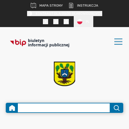
MAPA STRONY
INSTRUKCJA
KONTRAST DLA OSÓB SŁABOWIDZĄCYCH
PL
biuletyn
informacji publicznej