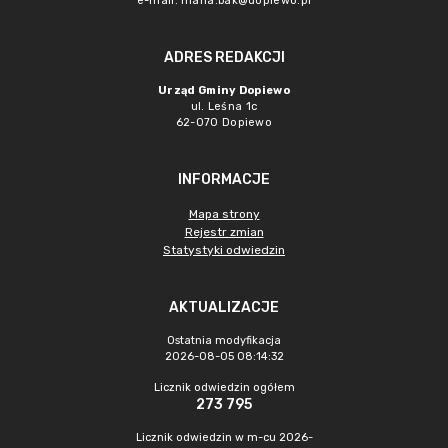
e-mail:
maria.bak@dopiewo.pl
ADRES REDAKCJI
Urząd Gminy Dopiewo
ul. Leśna 1c
62-070 Dopiewo
INFORMACJE
Mapa strony
Rejestr zmian
Statystyki odwiedzin
AKTUALIZACJE
Ostatnia modyfikacja
2026-08-05 08:14:32
Licznik odwiedzin ogółem
273 795
Licznik odwiedzin w m-cu 2026-