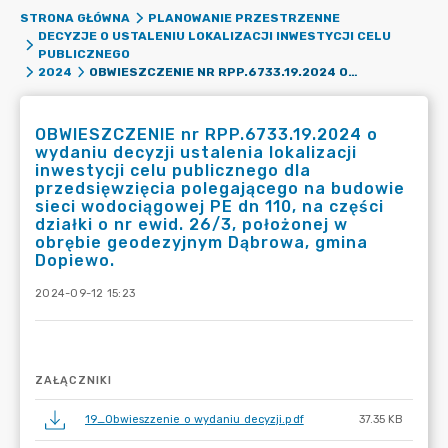
STRONA GŁÓWNA
PLANOWANIE PRZESTRZENNE
DECYZJE O USTALENIU LOKALIZACJI INWESTYCJI CELU
PUBLICZNEGO
OBWIESZCZENIE NR RPP.6733.19.2024 O WYDANIU DECYZJI USTALENIA LOKALIZACJI INWESTYCJI CELU PUBLICZNEGO DLA PRZEDSIĘWZIĘCIA POLEGAJĄCEGO NA BUDOWIE SIECI WODOCIĄGOWEJ PE DN 110, NA CZĘŚCI DZIAŁKI O NR EWID. 26/3, POŁOŻONEJ W OBRĘBIE GEODEZYJNYM DĄBROWA, GMINA DOPIEWO.
2024
OBWIESZCZENIE nr RPP.6733.19.2024 o
wydaniu decyzji ustalenia lokalizacji
inwestycji celu publicznego dla
przedsięwzięcia polegającego na budowie
sieci wodociągowej PE dn 110, na części
działki o nr ewid. 26/3, położonej w
obrębie geodezyjnym Dąbrowa, gmina
Dopiewo.
2024-09-12 15:23
ZAŁĄCZNIKI
19_Obwieszzenie o wydaniu decyzji.pdf
37.35 KB