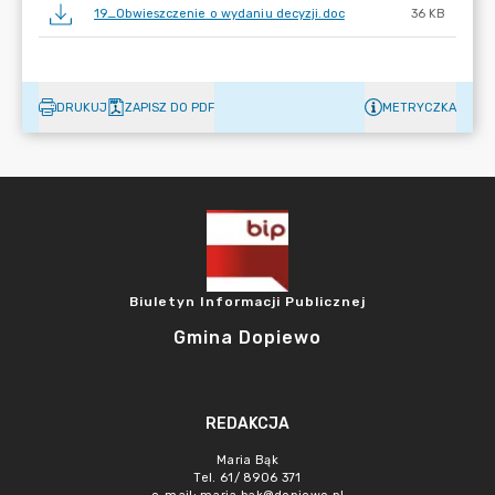
19_Obwieszczenie o wydaniu decyzji.doc
36 KB
DRUKUJ
ZAPISZ DO PDF
METRYCZKA
Biuletyn Informacji Publicznej
Gmina Dopiewo
REDAKCJA
Maria Bąk
Tel. 61/ 8906 371