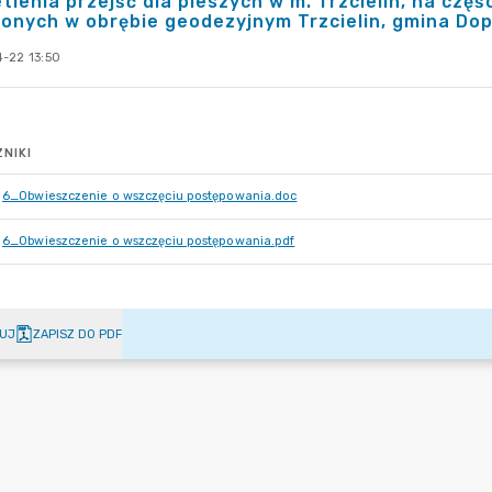
tlenia przejść dla pieszych w m. Trzcielin, na częśc
onych w obrębie geodezyjnym Trzcielin, gmina Do
-22 13:50
NIKI
6_Obwieszczenie o wszczęciu postępowania.doc
6_Obwieszczenie o wszczęciu postępowania.pdf
UJ
ZAPISZ DO PDF