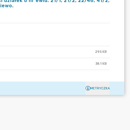
i działek o nr ewid. 21/1, 21/2, 22/46, 41/2,
piewo.
29.5 KB
38.1 KB
METRYCZKA