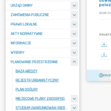
oświe
położ
URZĄD GMINY
2024-04
ZAMÓWIENIA PUBLICZNE
PRAWO LOKALNE
AKTY NORMATYWNE
ZAŁĄCZ
INFORMACJE
WYBORY
PLANOWANIE PRZESTRZENNE
BAZA WIEDZY
DRUK
REJESTR URBANISTYCZNY
PLAN OGÓLNY
MIEJSCOWE PLANY ZAGOSPODAROWANIA PRZESTRZENNEGO
STUDIUM UWARUNKOWAŃ I KIERUNKÓW ZAGOSPODAROWANIA PRZESTRZENNEGO