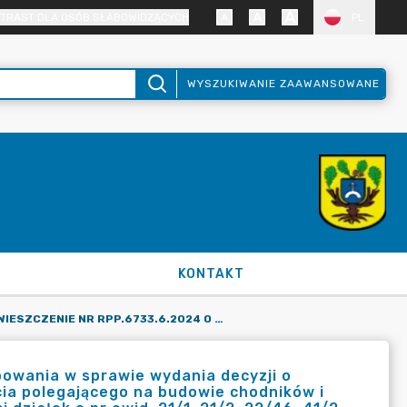
TRAST DLA OSÓB SŁABOWIDZĄCYCH
PL
WYSZUKIWANIE ZAAWANSOWANE
KONTAKT
OBWIESZCZENIE NR RPP.6733.6.2024 O WSZCZĘCIU POSTĘPOWANIA W SPRAWIE WYDANIA DECYZJI O LOKALIZACJI INWESTYCJI CELU PUBLICZNEGO DLA PRZEDSIĘWZIĘCIA POLEGAJĄCEGO NA BUDOWIE CHODNIKÓW I OŚWIETLENIA PRZEJŚĆ DLA PIESZYCH W M. TRZCIELIN, NA CZĘŚCI DZIAŁEK O NR EWID. 21/1, 21/2, 22/46, 41/2, POŁOŻONYCH W OBRĘBIE GEODEZYJNYM TRZCIELIN, GMINA DOPIEWO.
owania w sprawie wydania decyzji o
ęcia polegającego na budowie chodników i