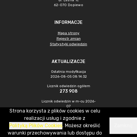
ul. Leśna 1c
62-070 Dopiewo
INFORMACJE
Mapa strony
Rejestr zmian
Statystyki odwiedzin
AKTUALIZACJE
Ostatnia modyfikacja
2026-08-05 08:14:32
Licznik odwiedzin ogółem
273 908
Licznik odwiedzin w m-cu 2026-
07
Strona korzysta z plików cookies w celu
697
realizacji usług i zgodnie z
Polityką Plików Cookies
. Możesz określić
Zamknij
CMS & Hosting: Nefeni Sp. z o.o.
warunki przechowywania lub dostępu do