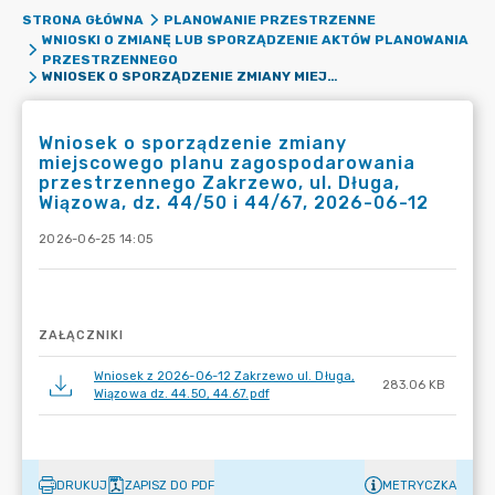
STRONA GŁÓWNA
PLANOWANIE PRZESTRZENNE
WNIOSKI O ZMIANĘ LUB SPORZĄDZENIE AKTÓW PLANOWANIA
PRZESTRZENNEGO
WNIOSEK O SPORZĄDZENIE ZMIANY MIEJSCOWEGO PLANU ZAGOSPODAROWANIA PRZESTRZENNEGO ZAKRZEWO, UL. DŁUGA, WIĄZOWA, DZ. 44/50 I 44/67, 2026-06-12
Wniosek o sporządzenie zmiany
miejscowego planu zagospodarowania
przestrzennego Zakrzewo, ul. Długa,
Wiązowa, dz. 44/50 i 44/67, 2026-06-12
2026-06-25 14:05
ZAŁĄCZNIKI
Wniosek z 2026-06-12 Zakrzewo ul. Długa,
283.06 KB
Wiązowa dz. 44.50, 44.67.pdf
DRUKUJ
ZAPISZ DO PDF
METRYCZKA