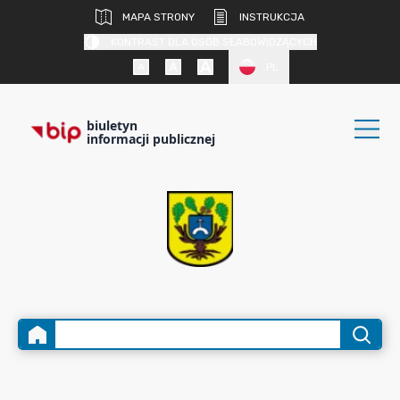
MAPA STRONY
INSTRUKCJA
KONTRAST DLA OSÓB SŁABOWIDZĄCYCH
PL
biuletyn
informacji publicznej