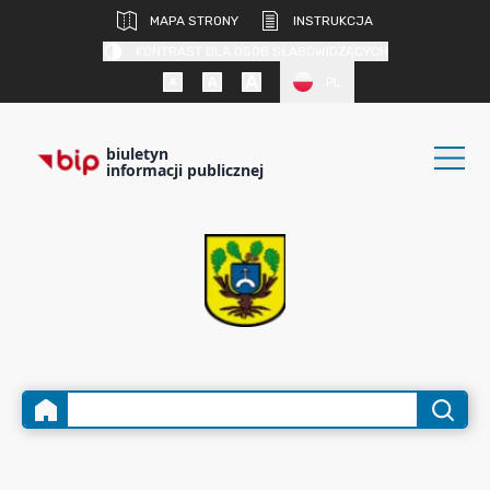
MAPA STRONY
INSTRUKCJA
KONTRAST DLA OSÓB SŁABOWIDZĄCYCH
PL
biuletyn
informacji publicznej