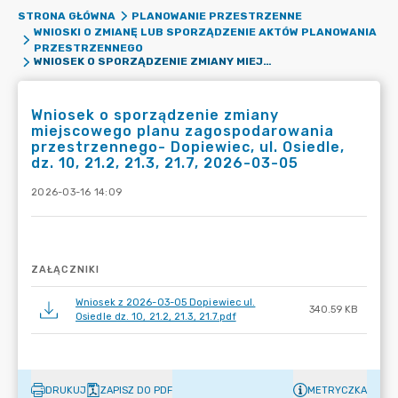
STRONA GŁÓWNA
PLANOWANIE PRZESTRZENNE
WNIOSKI O ZMIANĘ LUB SPORZĄDZENIE AKTÓW PLANOWANIA
PRZESTRZENNEGO
WNIOSEK O SPORZĄDZENIE ZMIANY MIEJSCOWEGO PLANU ZAGOSPODAROWANIA PRZESTRZENNEGO- DOPIEWIEC, UL. OSIEDLE, DZ. 10, 21.2, 21.3, 21.7, 2026-03-05
Wniosek o sporządzenie zmiany
miejscowego planu zagospodarowania
przestrzennego- Dopiewiec, ul. Osiedle,
dz. 10, 21.2, 21.3, 21.7, 2026-03-05
2026-03-16 14:09
ZAŁĄCZNIKI
Wniosek z 2026-03-05 Dopiewiec ul.
340.59 KB
Osiedle dz. 10, 21.2, 21.3, 21.7.pdf
DRUKUJ
ZAPISZ DO PDF
METRYCZKA