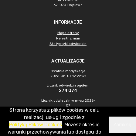
ul. Leśna 1c
62-070 Dopiewo
INFORMACJE
Mapa strony
Rejestr zmian
Statystyki odwiedzin
AKTUALIZACJE
Ostatnia modyfikacja
2026-08-07 12:22:39
Licznik odwiedzin ogółem
274 074
Licznik odwiedzin w m-cu 2026-
07
Strona korzysta z plików cookies w celu
863
realizacji usług i zgodnie z
Polityką Plików Cookies
. Możesz określić
Zamknij
CMS & Hosting: Nefeni Sp. z o.o.
warunki przechowywania lub dostępu do