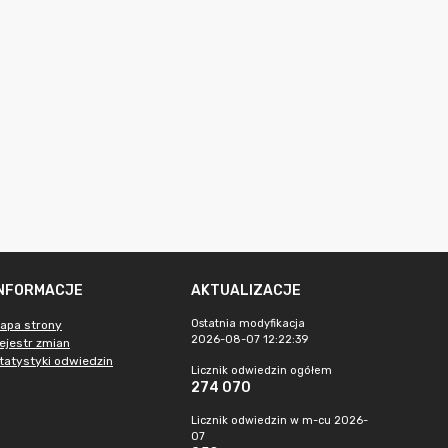
INFORMACJE
AKTUALIZACJE
Ostatnia modyfikacja
apa strony
2026-08-07 12:22:39
ejestr zmian
tatystyki odwiedzin
Licznik odwiedzin ogółem
274 070
Licznik odwiedzin w m-cu 2026-
07