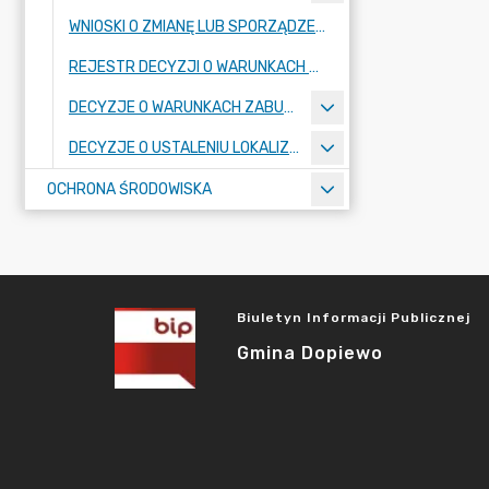
WNIOSKI O ZMIANĘ LUB SPORZĄDZENIE AKTÓW PLANOWANIA PRZESTRZENNEGO
REJESTR DECYZJI O WARUNKACH ZABUDOWY
DECYZJE O WARUNKACH ZABUDOWY
DECYZJE O USTALENIU LOKALIZACJI INWESTYCJI CELU PUBLICZNEGO
OCHRONA ŚRODOWISKA
Biuletyn Informacji Publicznej
Gmina Dopiewo