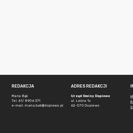
REDAKCJA
ADRES REDAKCJI
Maria Bąk
Urząd Gminy Dopiewo
M
Tel. 61/ 8906 371
ul. Leśna 1c
R
e-mail:
maria.bak@dopiewo.pl
62-070 Dopiewo
S