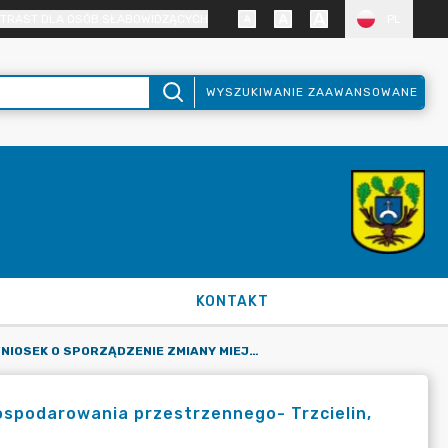
TRAST DLA OSÓB SŁABOWIDZĄCYCH
PL
WYSZUKIWANIE ZAAWANSOWANE
KONTAKT
WNIOSEK O SPORZĄDZENIE ZMIANY MIEJSCOWEGO PLANU ZAGOSPODAROWANIA PRZESTRZENNEGO- TRZCIELIN, UL. ŚRODKOWA, DZ. 22/12, 30/2, 32/5, 2025-09-05
spodarowania przestrzennego- Trzcielin,