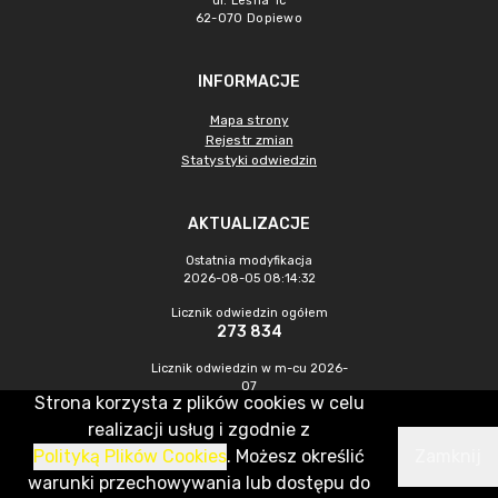
ul. Leśna 1c
62-070 Dopiewo
INFORMACJE
Mapa strony
Rejestr zmian
Statystyki odwiedzin
AKTUALIZACJE
Ostatnia modyfikacja
2026-08-05 08:14:32
Licznik odwiedzin ogółem
273 834
Licznik odwiedzin w m-cu 2026-
07
Strona korzysta z plików cookies w celu
623
realizacji usług i zgodnie z
Polityką Plików Cookies
. Możesz określić
Zamknij
CMS & Hosting: Nefeni Sp. z o.o.
warunki przechowywania lub dostępu do