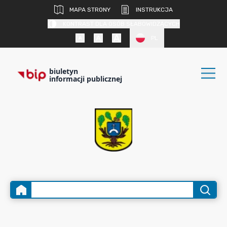
MAPA STRONY
INSTRUKCJA
KONTRAST DLA OSÓB SŁABOWIDZĄCYCH
PL
biuletyn
informacji publicznej