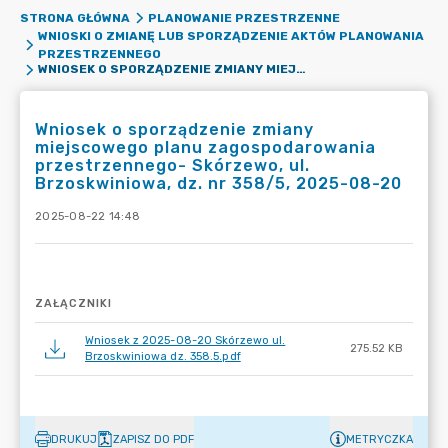
STRONA GŁÓWNA
PLANOWANIE PRZESTRZENNE
WNIOSKI O ZMIANĘ LUB SPORZĄDZENIE AKTÓW PLANOWANIA
PRZESTRZENNEGO
WNIOSEK O SPORZĄDZENIE ZMIANY MIEJSCOWEGO PLANU ZAGOSPODAROWANIA PRZESTRZENNEGO- SKÓRZEWO, UL. BRZOSKWINIOWA, DZ. NR 358/5, 2025-08-20
Wniosek o sporządzenie zmiany
miejscowego planu zagospodarowania
przestrzennego- Skórzewo, ul.
Brzoskwiniowa, dz. nr 358/5, 2025-08-20
2025-08-22 14:48
ZAŁĄCZNIKI
Wniosek z 2025-08-20 Skórzewo ul.
275.52 KB
Brzoskwiniowa dz. 358.5.pdf
DRUKUJ
ZAPISZ DO PDF
METRYCZKA