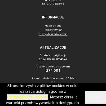
ul. Leśna 1c
62-070 Dopiewo
INFORMACJE
Mapa strony
Rejestr zmian
Statystyki odwiedzin
AKTUALIZACJE
Ostatnia modyfikacja
2026-08-07 09:45:47
Licznik odwiedzin ogółem
274 001
Licznik odwiedzin w m-cu 2026-
07
Strona korzysta z plików cookies w celu
790
realizacji usług i zgodnie z
Polityką Plików Cookies
. Możesz określić
Zamknij
CMS & Hosting: Nefeni Sp. z o.o.
warunki przechowywania lub dostępu do