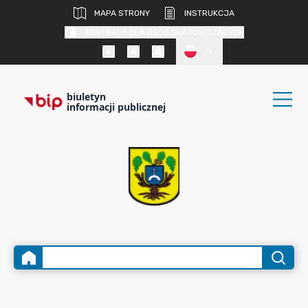
MAPA STRONY
INSTRUKCJA
KONTRAST DLA OSÓB SŁABOWIDZĄCYCH
PL
biuletyn
informacji publicznej