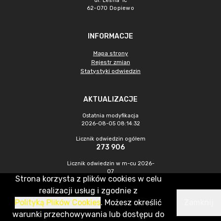
ul. Leśna 1c
62-070 Dopiewo
INFORMACJE
Mapa strony
Rejestr zmian
Statystyki odwiedzin
AKTUALIZACJE
Ostatnia modyfikacja
2026-08-05 08:14:32
Licznik odwiedzin ogółem
273 906
Licznik odwiedzin w m-cu 2026-
07
Strona korzysta z plików cookies w celu
695
realizacji usług i zgodnie z
Polityką Plików Cookies
. Możesz określić
Zamknij
CMS & Hosting: Nefeni Sp. z o.o.
warunki przechowywania lub dostępu do