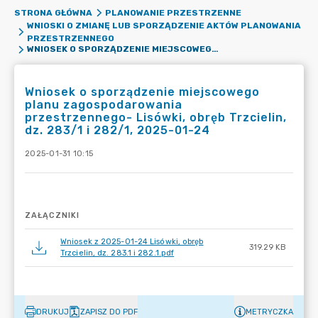
STRONA GŁÓWNA
PLANOWANIE PRZESTRZENNE
WNIOSKI O ZMIANĘ LUB SPORZĄDZENIE AKTÓW PLANOWANIA
PRZESTRZENNEGO
WNIOSEK O SPORZĄDZENIE MIEJSCOWEGO PLANU ZAGOSPODAROWANIA PRZESTRZENNEGO- LISÓWKI, OBRĘB TRZCIELIN, DZ. 283/1 I 282/1, 2025-01-24
Wniosek o sporządzenie miejscowego
planu zagospodarowania
przestrzennego- Lisówki, obręb Trzcielin,
dz. 283/1 i 282/1, 2025-01-24
2025-01-31 10:15
ZAŁĄCZNIKI
Wniosek z 2025-01-24 Lisówki, obręb
319.29 KB
Trzcielin, dz. 283.1 i 282.1.pdf
DRUKUJ
ZAPISZ DO PDF
METRYCZKA