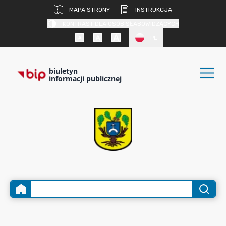
MAPA STRONY
INSTRUKCJA
KONTRAST DLA OSÓB SŁABOWIDZĄCYCH
PL
biuletyn
informacji publicznej