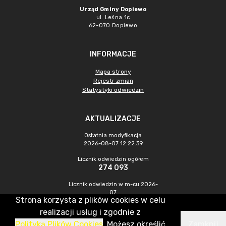
Urząd Gminy Dopiewo
ul. Leśna 1c
62-070 Dopiewo
INFORMACJE
Mapa strony
Rejestr zmian
Statystyki odwiedzin
AKTUALIZACJE
Ostatnia modyfikacja
2026-08-07 12:22:39
Licznik odwiedzin ogółem
274 093
Licznik odwiedzin w m-cu 2026-
07
Strona korzysta z plików cookies w celu
882
realizacji usług i zgodnie z
Polityką Plików Cookies
. Możesz określić
Zamknij
CMS & Hosting: Nefeni Sp. z o.o.