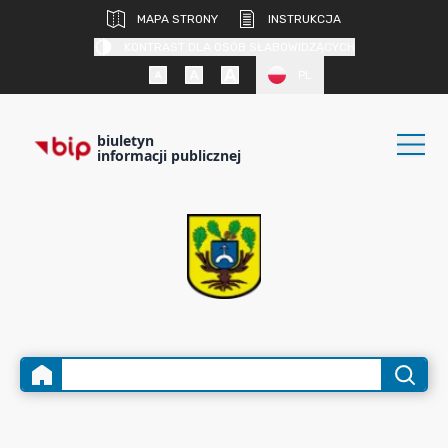
MAPA STRONY
INSTRUKCJA
KONTRAST DLA OSÓB SŁABOWIDZĄCYCH
PL
biuletyn
informacji publicznej