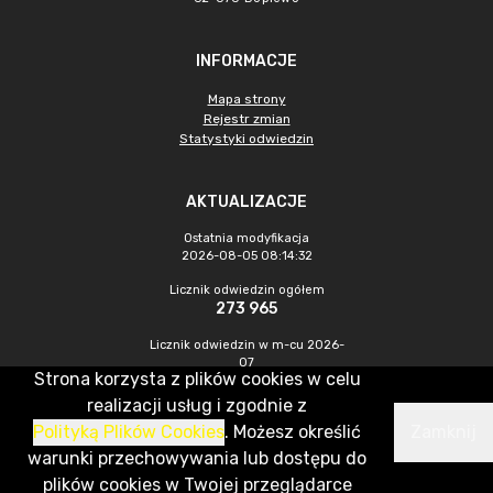
INFORMACJE
Mapa strony
Rejestr zmian
Statystyki odwiedzin
AKTUALIZACJE
Ostatnia modyfikacja
2026-08-05 08:14:32
Licznik odwiedzin ogółem
273 965
Licznik odwiedzin w m-cu 2026-
07
Strona korzysta z plików cookies w celu
754
realizacji usług i zgodnie z
Polityką Plików Cookies
. Możesz określić
Zamknij
CMS & Hosting: Nefeni Sp. z o.o.
warunki przechowywania lub dostępu do
plików cookies w Twojej przeglądarce