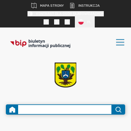
MAPA STRONY
INSTRUKCJA
KONTRAST DLA OSÓB SŁABOWIDZĄCYCH
PL
biuletyn
informacji publicznej