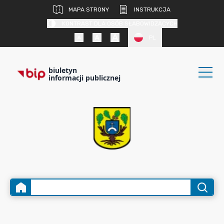
MAPA STRONY
INSTRUKCJA
KONTRAST DLA OSÓB SŁABOWIDZĄCYCH
PL
biuletyn
informacji publicznej