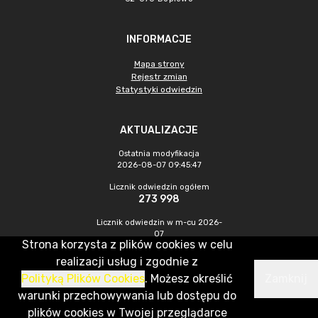
INFORMACJE
Mapa strony
Rejestr zmian
Statystyki odwiedzin
AKTUALIZACJE
Ostatnia modyfikacja
2026-08-07 09:45:47
Licznik odwiedzin ogółem
273 998
Licznik odwiedzin w m-cu 2026-
07
Strona korzysta z plików cookies w celu
787
realizacji usług i zgodnie z
Polityką Plików Cookies
. Możesz określić
Zamknij
CMS & Hosting: Nefeni Sp. z o.o.
warunki przechowywania lub dostępu do
plików cookies w Twojej przeglądarce