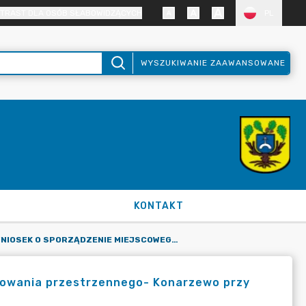
TRAST DLA OSÓB SŁABOWIDZĄCYCH
PL
WYSZUKIWANIE ZAAWANSOWANE
KONTAKT
WNIOSEK O SPORZĄDZENIE MIEJSCOWEGO PLANU ZAGOSPODAROWANIA PRZESTRZENNEGO- KONARZEWO PRZY AUTOSTRADZIE A2, 22.02.2024
rowania przestrzennego- Konarzewo przy