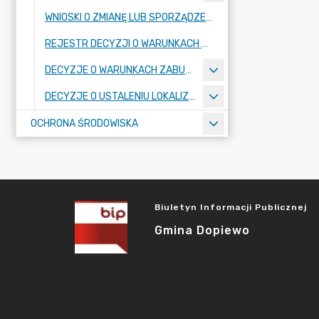
WNIOSKI O ZMIANĘ LUB SPORZĄDZENIE AKTÓW PLANOWANIA PRZESTRZENNEGO
REJESTR DECYZJI O WARUNKACH ZABUDOWY
DECYZJE O WARUNKACH ZABUDOWY
DECYZJE O USTALENIU LOKALIZACJI INWESTYCJI CELU PUBLICZNEGO
OCHRONA ŚRODOWISKA
Biuletyn Informacji Publicznej
Gmina Dopiewo