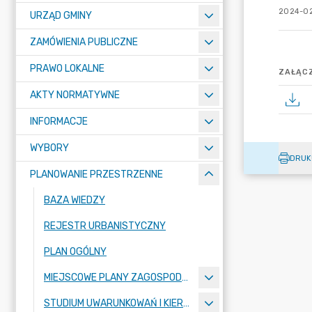
2024-02
URZĄD GMINY
ZAMÓWIENIA PUBLICZNE
PRAWO LOKALNE
ZAŁĄCZ
AKTY NORMATYWNE
INFORMACJE
WYBORY
DRUK
PLANOWANIE PRZESTRZENNE
BAZA WIEDZY
REJESTR URBANISTYCZNY
PLAN OGÓLNY
MIEJSCOWE PLANY ZAGOSPODAROWANIA PRZESTRZENNEGO
STUDIUM UWARUNKOWAŃ I KIERUNKÓW ZAGOSPODAROWANIA PRZESTRZENNEGO