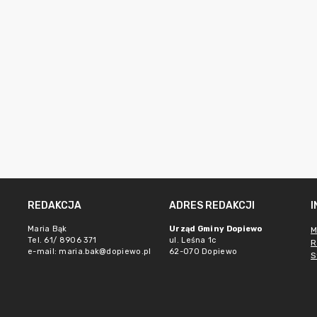
REDAKCJA
ADRES REDAKCJI
Maria Bąk
Urząd Gminy Dopiewo
M
Tel. 61/ 8906 371
ul. Leśna 1c
R
e-mail:
maria.bak@dopiewo.pl
62-070 Dopiewo
S