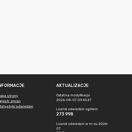
INFORMACJE
AKTUALIZACJE
Ostatnia modyfikacja
apa strony
2026-08-07 09:45:47
ejestr zmian
tatystyki odwiedzin
Licznik odwiedzin ogółem
273 998
Licznik odwiedzin w m-cu 2026-
07