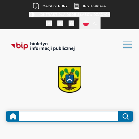
MAPA STRONY
INSTRUKCJA
KONTRAST DLA OSÓB SŁABOWIDZĄCYCH
PL
biuletyn
informacji publicznej