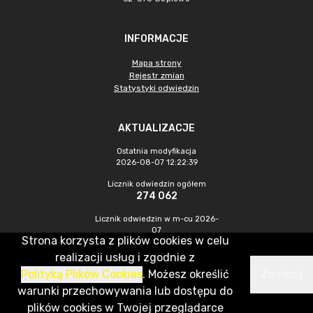
INFORMACJE
Mapa strony
Rejestr zmian
Statystyki odwiedzin
AKTUALIZACJE
Ostatnia modyfikacja
2026-08-07 12:22:39
Licznik odwiedzin ogółem
274 062
Licznik odwiedzin w m-cu 2026-
07
Strona korzysta z plików cookies w celu
851
realizacji usług i zgodnie z
Polityką Plików Cookies
. Możesz określić
Zamknij
CMS & Hosting: Nefeni Sp. z o.o.
warunki przechowywania lub dostępu do
plików cookies w Twojej przeglądarce