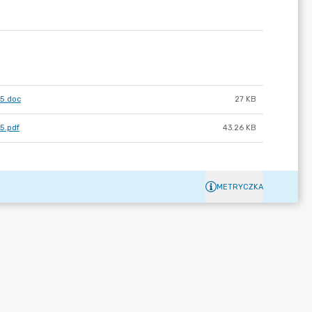
5.doc
27 KB
5.pdf
43.26 KB
METRYCZKA