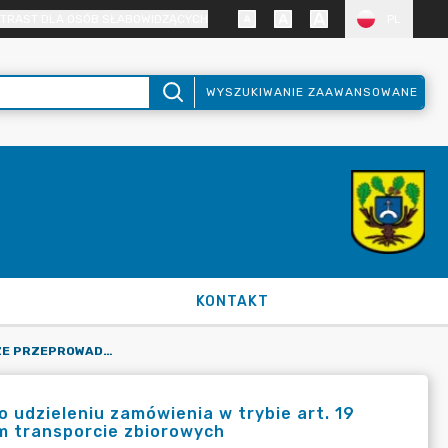
TRAST DLA OSÓB SŁABOWIDZĄCYCH
PL
WYSZUKIWANIE ZAAWANSOWANE
KONTAKT
OGŁOSZENIE O ZAMIARZE PRZEPROWADZENIA POSTĘPOWANIA O UDZIELENIU ZAMÓWIENIA W TRYBIE ART. 19 UST. 1 PKT. 1 USTAWY Z DNIA 16 GRUDNIA 2010R. O PUBLICZNYM TRANSPORCIE ZBIOROWYCH
udzieleniu zamówienia w trybie art. 19
nym transporcie zbiorowych