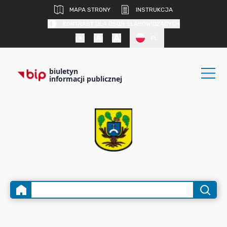
MAPA STRONY
INSTRUKCJA
KONTRAST DLA OSÓB SŁABOWIDZĄCYCH
PL
biuletyn
informacji publicznej