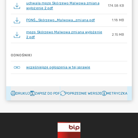
uchwała mpzp Skórzewo Malwowa zmiana
174.58 KB
wyłożenie 2.pdf
PONŚ_Skórzewo_Malwowa_zmiana.pdf
1.18 MB
mpzp Skórzewo Malwowa zmiana wyłożenie
2.15 MB
2.pdf
ODNOŚNIKI
wcześniejsze ogłoszenia w tej sprawie
DRUKUJ
ZAPISZ DO PDF
POPRZEDNIE WERSJE
METRYCZKA