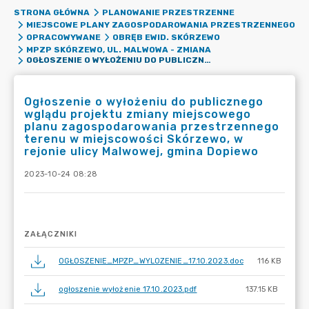
STRONA GŁÓWNA
PLANOWANIE PRZESTRZENNE
MIEJSCOWE PLANY ZAGOSPODAROWANIA PRZESTRZENNEGO
OPRACOWYWANE
OBRĘB EWID. SKÓRZEWO
MPZP SKÓRZEWO, UL. MALWOWA - ZMIANA
OGŁOSZENIE O WYŁOŻENIU DO PUBLICZNEGO WGLĄDU PROJEKTU ZMIANY MIEJSCOWEGO PLANU ZAGOSPODAROWANIA PRZESTRZENNEGO TERENU W MIEJSCOWOŚCI SKÓRZEWO, W REJONIE ULICY MALWOWEJ, GMINA DOPIEWO
Ogłoszenie o wyłożeniu do publicznego
wglądu projektu zmiany miejscowego
planu zagospodarowania przestrzennego
terenu w miejscowości Skórzewo, w
rejonie ulicy Malwowej, gmina Dopiewo
2023-10-24 08:28
ZAŁĄCZNIKI
OGŁOSZENIE_MPZP_WYLOZENIE_17.10.2023.doc
116 KB
ogłoszenie wyłożenie 17.10.2023.pdf
137.15 KB