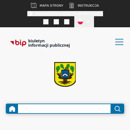
MAPA STRONY
INSTRUKCJA
KONTRAST DLA OSÓB SŁABOWIDZĄCYCH
PL
biuletyn
informacji publicznej