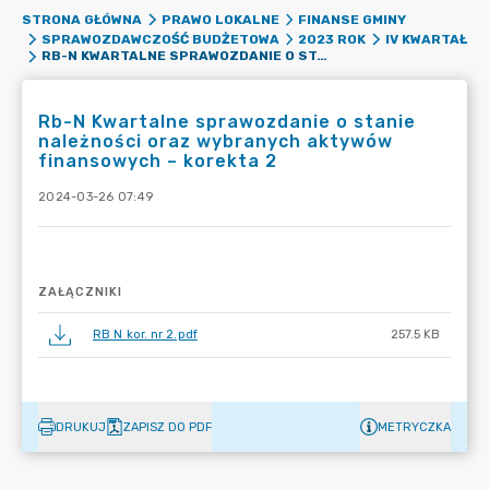
STRONA GŁÓWNA
PRAWO LOKALNE
FINANSE GMINY
SPRAWOZDAWCZOŚĆ BUDŻETOWA
2023 ROK
IV KWARTAŁ
RB-N KWARTALNE SPRAWOZDANIE O STANIE NALEŻNOŚCI ORAZ WYBRANYCH AKTYWÓW FINANSOWYCH – KOREKTA 2
Rb-N Kwartalne sprawozdanie o stanie
należności oraz wybranych aktywów
finansowych – korekta 2
2024-03-26 07:49
ZAŁĄCZNIKI
RB N kor. nr 2.pdf
257.5 KB
DRUKUJ
ZAPISZ DO PDF
METRYCZKA