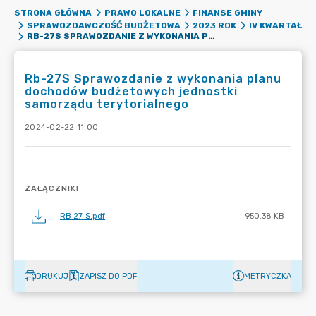
STRONA GŁÓWNA
PRAWO LOKALNE
FINANSE GMINY
SPRAWOZDAWCZOŚĆ BUDŻETOWA
2023 ROK
IV KWARTAŁ
RB-27S SPRAWOZDANIE Z WYKONANIA PLANU DOCHODÓW BUDŻETOWYCH JEDNOSTKI SAMORZĄDU TERYTORIALNEGO
Rb-27S Sprawozdanie z wykonania planu
dochodów budżetowych jednostki
samorządu terytorialnego
2024-02-22 11:00
ZAŁĄCZNIKI
RB 27 S.pdf
950.38 KB
DRUKUJ
ZAPISZ DO PDF
METRYCZKA