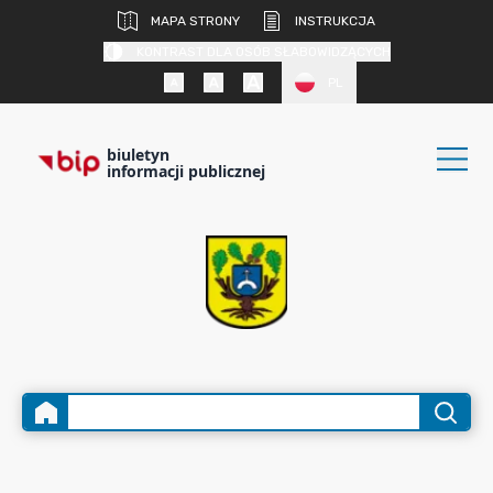
MAPA STRONY
INSTRUKCJA
KONTRAST DLA OSÓB SŁABOWIDZĄCYCH
PL
biuletyn
informacji publicznej