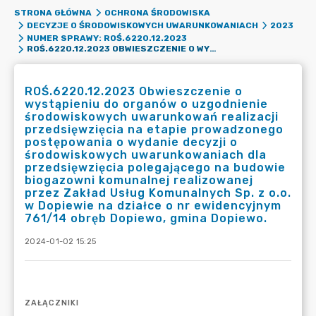
STRONA GŁÓWNA
OCHRONA ŚRODOWISKA
DECYZJE O ŚRODOWISKOWYCH UWARUNKOWANIACH
2023
NUMER SPRAWY: ROŚ.6220.12.2023
ROŚ.6220.12.2023 OBWIESZCZENIE O WYSTĄPIENIU DO ORGANÓW O UZGODNIENIE ŚRODOWISKOWYCH UWARUNKOWAŃ REALIZACJI PRZEDSIĘWZIĘCIA NA ETAPIE PROWADZONEGO POSTĘPOWANIA O WYDANIE DECYZJI O ŚRODOWISKOWYCH UWARUNKOWANIACH DLA PRZEDSIĘWZIĘCIA POLEGAJĄCEGO NA BUDOWIE BIOGAZOWNI KOMUNALNEJ REALIZOWANEJ PRZEZ ZAKŁAD USŁUG KOMUNALNYCH SP. Z O.O. W DOPIEWIE NA DZIAŁCE O NR EWIDENCYJNYM 761/14 OBRĘB DOPIEWO, GMINA DOPIEWO.
ROŚ.6220.12.2023 Obwieszczenie o
wystąpieniu do organów o uzgodnienie
środowiskowych uwarunkowań realizacji
przedsięwzięcia na etapie prowadzonego
postępowania o wydanie decyzji o
środowiskowych uwarunkowaniach dla
przedsięwzięcia polegającego na budowie
biogazowni komunalnej realizowanej
przez Zakład Usług Komunalnych Sp. z o.o.
w Dopiewie na działce o nr ewidencyjnym
761/14 obręb Dopiewo, gmina Dopiewo.
2024-01-02 15:25
ZAŁĄCZNIKI