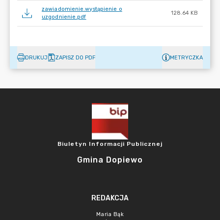
zawiadomienie.wystąpienie o
128.64 KB
uzgodnienie.pdf
DRUKUJ
ZAPISZ DO PDF
METRYCZKA
Biuletyn Informacji Publicznej
Gmina Dopiewo
REDAKCJA
Maria Bąk