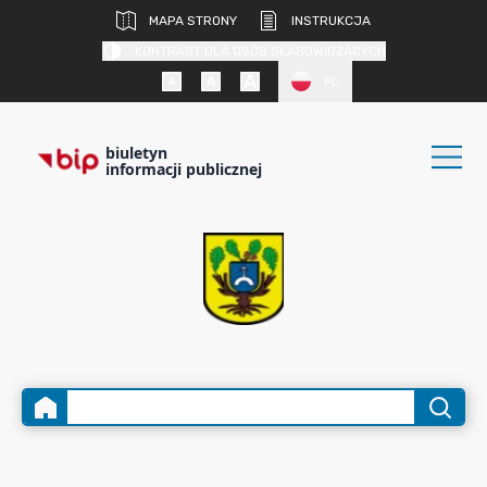
MAPA STRONY
INSTRUKCJA
KONTRAST DLA OSÓB SŁABOWIDZĄCYCH
PL
biuletyn
informacji publicznej