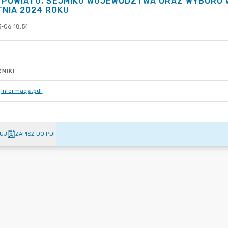
 POWIATU, SEJMIKU WOJEWÓDZTWA ORAZ WYBORU 
TNIA 2024 ROKU
-06 18:54
NIKI
informacja.pdf
UJ
ZAPISZ DO PDF