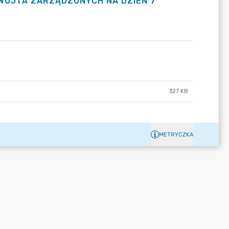
WÓJTA ZARZĄDZONYCH NA DZIEŃ 7
327 KB
METRYCZKA