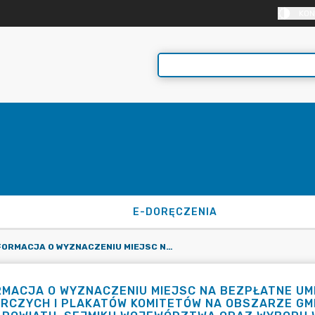
KON
E-DORĘCZENIA
INFORMACJA O WYZNACZENIU MIEJSC NA BEZPŁATNE UMIESZCZENIE URZĘDOWYCH OBWIESZCZEŃ WYBORCZYCH I PLAKATÓW KOMITETÓW NA OBSZARZE GMINY DOPIEWO W WYBORACH DO RADY GMINY, RADY POWIATU, SEJMIKU WOJEWÓDZTWA ORAZ WYBORU WÓJTA ZARZĄDZONYCH NA DZIEŃ 7 KWIETNIA 2024 ROKU
RMACJA O WYZNACZENIU MIEJSC NA BEZPŁATNE U
RCZYCH I PLAKATÓW KOMITETÓW NA OBSZARZE GMI