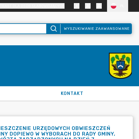
TRAST DLA OSÓB SŁABOWIDZĄCYCH
PL
WYSZUKIWANIE ZAAWANSOWANE
KONTAKT
MIESZCZENIE URZĘDOWYCH OBWIESZCZEŃ
NY DOPIEWO W WYBORACH DO RADY GMINY,