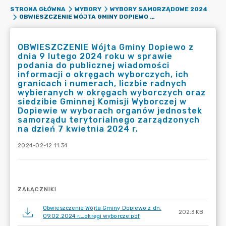
STRONA GŁÓWNA
WYBORY
WYBORY SAMORZĄDOWE 2024
OBWIESZCZENIE WÓJTA GMINY DOPIEWO Z DNIA 9 LUTEGO 2024 ROKU W SPRAWIE PODANIA DO PUBLICZNEJ WIADOMOŚCI INFORMACJI O OKRĘGACH WYBORCZYCH, ICH GRANICACH I NUMERACH, LICZBIE RADNYCH WYBIERANYCH W OKRĘGACH WYBORCZYCH ORAZ SIEDZIBIE GMINNEJ KOMISJI WYBORCZEJ W DOPIEWIE W WYBORACH ORGANÓW JEDNOSTEK SAMORZĄDU TERYTORIALNEGO ZARZĄDZONYCH NA DZIEŃ 7 KWIETNIA 2024 R.
OBWIESZCZENIE Wójta Gminy Dopiewo z
dnia 9 lutego 2024 roku w sprawie
podania do publicznej wiadomości
informacji o okręgach wyborczych, ich
granicach i numerach, liczbie radnych
wybieranych w okręgach wyborczych oraz
siedzibie Gminnej Komisji Wyborczej w
Dopiewie w wyborach organów jednostek
samorządu terytorialnego zarządzonych
na dzień 7 kwietnia 2024 r.
2024-02-12 11:34
ZAŁĄCZNIKI
Obwieszczenie Wójta Gminy Dopiewo z dn.
202.3 KB
09.02.2024 r._okręgi wyborcze.pdf