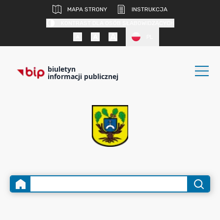
MAPA STRONY
INSTRUKCJA
KONTRAST DLA OSÓB SŁABOWIDZĄCYCH
PL
biuletyn
informacji publicznej