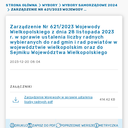
STRONA GŁÓWNA
WYBORY
WYBORY SAMORZĄDOWE 2024
ZARZĄDZENIE NR 621/2023 WOJEWODY WIELKOPOLSKIEGO Z DNIA 28 LISTOPADA 2023 R. W SPRAWIE USTALENIA LICZBY RADNYCH WYBIERANYCH DO RAD GMIN I RAD POWIATÓW W WOJEWÓDZTWIE WIELKOPOLSKIM ORAZ DO SEJMIKU WOJEWÓDZTWA WIELKOPOLSKIEGO
Zarządzenie Nr 621/2023 Wojewody
Wielkopolskiego z dnia 28 listopada 2023
r. w sprawie ustalenia liczby radnych
wybieranych do rad gmin i rad powiatów w
województwie wielkopolskim oraz do
Sejmiku Województwa Wielkopolskiego
2023-12-20 08:04
ZAŁĄCZNIKI
Zarządzenie Wojewody w sprawie ustalenia
414.42 KB
liczby radnych.pdf
DRUKUJ
ZAPISZ DO PDF
POPRZEDNIE WERSJE
METRYCZKA