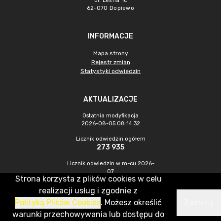
ul. Leśna 1c
62-070 Dopiewo
INFORMACJE
Mapa strony
Rejestr zmian
Statystyki odwiedzin
AKTUALIZACJE
Ostatnia modyfikacja
2026-08-05 08:14:32
Licznik odwiedzin ogółem
273 935
Licznik odwiedzin w m-cu 2026-
07
Strona korzysta z plików cookies w celu
724
realizacji usług i zgodnie z
Polityką Plików Cookies
. Możesz określić
Zamknij
CMS & Hosting: Nefeni Sp. z o.o.
warunki przechowywania lub dostępu do