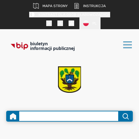
MAPA STRONY
INSTRUKCJA
KONTRAST DLA OSÓB SŁABOWIDZĄCYCH
PL
biuletyn
informacji publicznej