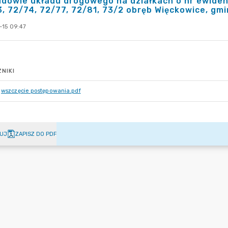
dowie układu drogowego na działkach o nr ewidenc
, 72/74, 72/77, 72/81, 73/2 obręb Więckowice, gm
-15 09:47
NIKI
wszczęcie postępowania.pdf
UJ
ZAPISZ DO PDF