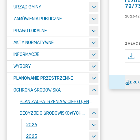
rozbu
72/73
URZĄD GMINY
2023-12
ZAMÓWIENIA PUBLICZNE
PRAWO LOKALNE
AKTY NORMATYWNE
ZAŁĄCZ
INFORMACJE
WYBORY
PLANOWANIE PRZESTRZENNE
DRUK
OCHRONA ŚRODOWISKA
PLAN ZAOPATRZENIA W CIEPŁO, ENERGIĘ ELEKTRYCZNĄ I PALIWA GAZOWE DLA GMINY DOPIEWO 2018-2033
DECYZJE O ŚRODOWISKOWYCH UWARUNKOWANIACH
2026
2025