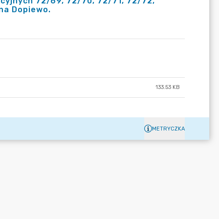
yjnych 72/69, 72/70, 72/71, 72/72,
ina Dopiewo.
133.53 KB
METRYCZKA