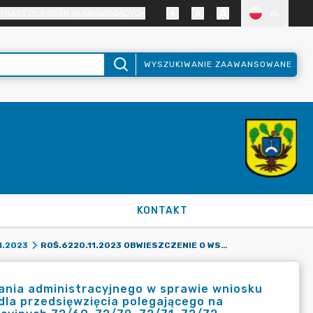
TRAST DLA OSÓB SŁABOWIDZĄCYCH
PL
WYSZUKIWANIE ZAAWANSOWANE
KONTAKT
ROŚ.6220.11.2023 OBWIESZCZENIE O WSZCZĘCIU POSTĘPOWANIA ADMINISTRACYJNEGO W SPRAWIE WNIOSKU O WYDANIE DECYZJI O ŚRODOWISKOWYCH UWARUNKOWANIACH DLA PRZEDSIĘWZIĘCIA POLEGAJĄCEGO NA ROZBUDOWIE UKŁADU DROGOWEGO NA DZIAŁKACH O NR EWIDENCYJNYCH 72/69, 72/70, 72/71, 72/72, 72/73, 72/74, 72/77, 72/81, 73/2 OBRĘB WIĘCKOWICE, GMINA DOPIEWO.
1.2023
ania administracyjnego w sprawie wniosku
la przedsięwzięcia polegającego na