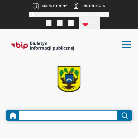
MAPA STRONY
INSTRUKCJA
KONTRAST DLA OSÓB SŁABOWIDZĄCYCH
PL
biuletyn
informacji publicznej