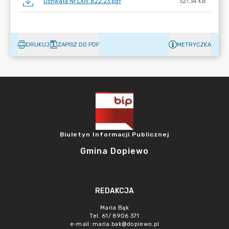
Uchwała Nr LXIII.822.23.pdf
321.34 KB
DRUKUJ
ZAPISZ DO PDF
METRYCZKA
Biuletyn Informacji Publicznej
Gmina Dopiewo
REDAKCJA
Maria Bąk
Tel. 61/ 8906 371
e-mail:
maria.bak@dopiewo.pl