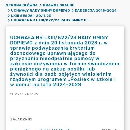
STRONA GŁÓWNA
PRAWO LOKALNE
UCHWAŁY RADY GMINY DOPIEWO
KADENCJA 2018-2024
LXIII SESJA - 20.11.23
UCHWAŁA NR LXIII/822/23 RADY GMINY DOPIEWO Z DNIA 20 LISTOPADA 2023 R. W SPRAWIE PODWYŻSZENIA KRYTERIUM DOCHODOWEGO UPRAWNIAJĄCEGO DO PRZYZNANIA NIEODPŁATNIE POMOCY W ZAKRESIE DOŻYWIANIA W FORMIE ŚWIADCZENIA PIENIĘŻNEGO NA ZAKUP POSIŁKU LUB ŻYWNOŚCI DLA OSÓB OBJĘTYCH WIELOLETNIM RZĄDOWYM PROGRAMEM „POSIŁEK W SZKOLE I W DOMU” NA LATA 2024-2028
UCHWAŁA NR LXIII/822/23 RADY GMINY
DOPIEWO z dnia 20 listopada 2023 r. w
sprawie podwyższenia kryterium
dochodowego uprawniającego do
przyznania nieodpłatnie pomocy w
zakresie dożywiania w formie świadczenia
pieniężnego na zakup posiłku lub
żywności dla osób objętych wieloletnim
rządowym programem „Posiłek w szkole i
w domu” na lata 2024-2028
2023-11-24 13:39
ZAŁĄCZNIKI