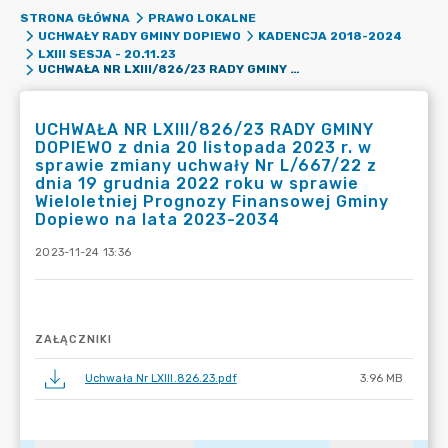
STRONA GŁÓWNA
PRAWO LOKALNE
UCHWAŁY RADY GMINY DOPIEWO
KADENCJA 2018-2024
LXIII SESJA - 20.11.23
UCHWAŁA NR LXIII/826/23 RADY GMINY DOPIEWO Z DNIA 20 LISTOPADA 2023 R. W SPRAWIE ZMIANY UCHWAŁY NR L/667/22 Z DNIA 19 GRUDNIA 2022 ROKU W SPRAWIE WIELOLETNIEJ PROGNOZY FINANSOWEJ GMINY DOPIEWO NA LATA 2023-2034
UCHWAŁA NR LXIII/826/23 RADY GMINY
DOPIEWO z dnia 20 listopada 2023 r. w
sprawie zmiany uchwały Nr L/667/22 z
dnia 19 grudnia 2022 roku w sprawie
Wieloletniej Prognozy Finansowej Gminy
Dopiewo na lata 2023-2034
2023-11-24 13:36
ZAŁĄCZNIKI
Uchwała Nr LXIII.826.23.pdf
3.96 MB