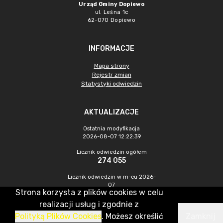
Urząd Gminy Dopiewo
ul. Leśna 1c
62-070 Dopiewo
INFORMACJE
Mapa strony
Rejestr zmian
Statystyki odwiedzin
AKTUALIZACJE
Ostatnia modyfikacja
2026-08-07 12:22:39
Licznik odwiedzin ogółem
274 055
Licznik odwiedzin w m-cu 2026-
07
Strona korzysta z plików cookies w celu
844
realizacji usług i zgodnie z
Polityką Plików Cookies
. Możesz określić
Zamknij
CMS & Hosting: Nefeni Sp. z o.o.