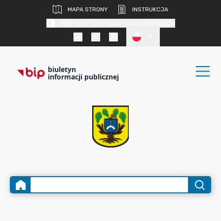
MAPA STRONY
INSTRUKCJA
KONTRAST DLA OSÓB SŁABOWIDZĄCYCH
PL
biuletyn
informacji publicznej