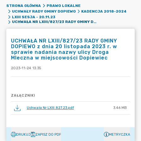
STRONA GŁÓWNA
PRAWO LOKALNE
UCHWAŁY RADY GMINY DOPIEWO
KADENCJA 2018-2024
LXIII SESJA - 20.11.23
UCHWAŁA NR LXIII/827/23 RADY GMINY DOPIEWO Z DNIA 20 LISTOPADA 2023 R. W SPRAWIE NADANIA NAZWY ULICY DROGA MLECZNA W MIEJSCOWOŚCI DOPIEWIEC
UCHWAŁA NR LXIII/827/23 RADY GMINY
DOPIEWO z dnia 20 listopada 2023 r. w
sprawie nadania nazwy ulicy Droga
Mleczna w miejscowości Dopiewiec
2023-11-24 13:35
ZAŁĄCZNIKI
Uchwała Nr LXIII.827.23.pdf
3.46 MB
DRUKUJ
ZAPISZ DO PDF
METRYCZKA