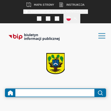
MAPA STRONY
INSTRUKCJA
KONTRAST DLA OSÓB SŁABOWIDZĄCYCH
PL
biuletyn
informacji publicznej