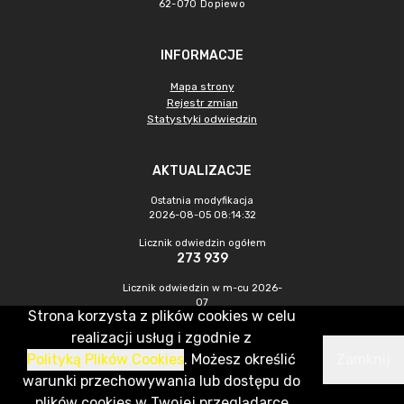
62-070 Dopiewo
INFORMACJE
Mapa strony
Rejestr zmian
Statystyki odwiedzin
AKTUALIZACJE
Ostatnia modyfikacja
2026-08-05 08:14:32
Licznik odwiedzin ogółem
273 939
Licznik odwiedzin w m-cu 2026-
07
Strona korzysta z plików cookies w celu
728
realizacji usług i zgodnie z
Polityką Plików Cookies
. Możesz określić
Zamknij
CMS & Hosting: Nefeni Sp. z o.o.
warunki przechowywania lub dostępu do
plików cookies w Twojej przeglądarce