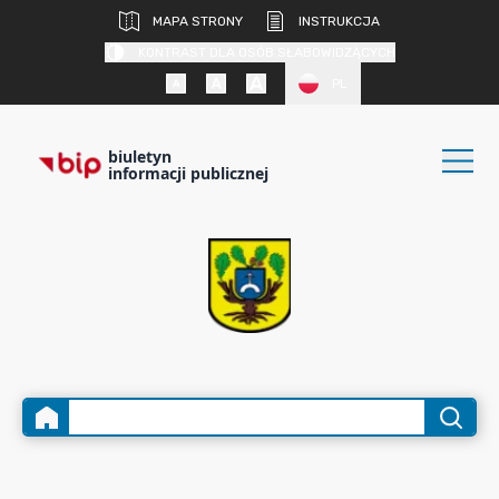
MAPA STRONY
INSTRUKCJA
KONTRAST DLA OSÓB SŁABOWIDZĄCYCH
PL
biuletyn
informacji publicznej