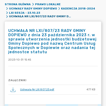
STRONA GŁÓWNA
PRAWO LOKALNE
UCHWAŁY RADY GMINY DOPIEWO
KADENCJA 2018-2024
LXI SESJA - 23.10.23
UCHWAŁA NR LXI/807/23 RADY GMINY DOPIEWO Z DNIA 23 PAŹDZIERNIKA 2023 R. W SPRAWIE UTWORZENIA JEDNOSTKI BUDŻETOWEJ GMINY DOPIEWO POD NAZWĄ CENTRUM USŁUG SPOŁECZNYCH W DOPIEWIE ORAZ NADANIA TEJ JEDNOSTCE STATUTU
UCHWAŁA NR LXI/807/23 RADY GMINY
DOPIEWO z dnia 23 października 2023 r. w
sprawie utworzenia jednostki budżetowej
Gminy Dopiewo pod nazwą Centrum Usług
Społecznych w Dopiewie oraz nadania tej
jednostce statutu
2023-10-31 15:45
ZAŁĄCZNIKI
Uchwała Nr LXI.807.23.pdf
477 KB