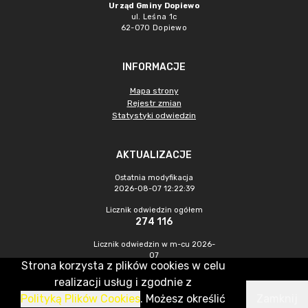
Urząd Gminy Dopiewo
ul. Leśna 1c
62-070 Dopiewo
INFORMACJE
Mapa strony
Rejestr zmian
Statystyki odwiedzin
AKTUALIZACJE
Ostatnia modyfikacja
2026-08-07 12:22:39
Licznik odwiedzin ogółem
274 116
Licznik odwiedzin w m-cu 2026-
07
Strona korzysta z plików cookies w celu
905
realizacji usług i zgodnie z
Polityką Plików Cookies
. Możesz określić
Zamknij
CMS & Hosting: Nefeni Sp. z o.o.