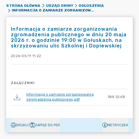
STRONA GŁÓWNA
URZĄD GMINY
OGŁOSZENIA
INFORMACJA O ZAMIARZE ZORGANIZOWANIA ZGROMADZENIA PUBLICZNEGO W DNIU 20 MAJA 2026 R. O GODZINIE 19:00 W GOŁUSKACH, NA SKRZYŻOWANIU ULIC SZKOLNEJ I DOPIEWSKIEJ
Informacja o zamiarze zorganizowania
zgromadzenia publicznego w dniu 20 maja
2026 r. o godzinie 19:00 w Gołuskach, na
skrzyżowaniu ulic Szkolnej i Dopiewskiej
2026-05-11 11:22
ZAŁĄCZNIKI
Informacja o zamiarze zorganizowania
388.25 KB
zgromadzenia publicznego.pdf
DRUKUJ
ZAPISZ DO PDF
METRYCZKA