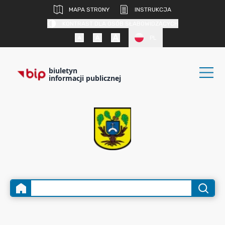
MAPA STRONY
INSTRUKCJA
KONTRAST DLA OSÓB SŁABOWIDZĄCYCH
PL
biuletyn
informacji publicznej