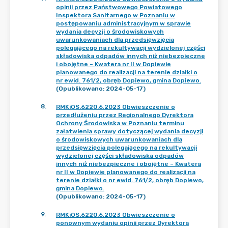
opinii przez Państwowego Powiatowego
Inspektora Sanitarnego w Poznaniu w
postępowaniu administracyjnym w sprawie
wydania decyzji o środowiskowych
uwarunkowaniach dla przedsięwzięcia
polegającego na rekultywacji wydzielonej części
składowiska odpadów innych niż niebezpieczne
i obojętne – Kwatera nr II w Dopiewie
planowanego do realizacji na terenie działki o
nr ewid. 761/2, obręb Dopiewo, gmina Dopiewo.
(Opublikowano: 2024-05-17)
8
.
RMKiOS.6220.6.2023 Obwieszczenie o
przedłużeniu przez Regionalnego Dyrektora
Ochrony Środowiska w Poznaniu terminu
załatwienia sprawy dotyczącej wydania decyzji
o środowiskowych uwarunkowaniach dla
przedsięwzięcia polegającego na rekultywacji
wydzielonej części składowiska odpadów
innych niż niebezpieczne i obojętne – Kwatera
nr II w Dopiewie planowanego do realizacji na
terenie działki o nr ewid. 761/2, obręb Dopiewo,
gmina Dopiewo.
(Opublikowano: 2024-05-17)
9
.
RMKiOS.6220.6.2023 Obwieszczenie o
ponownym wydaniu opinii przez Dyrektora