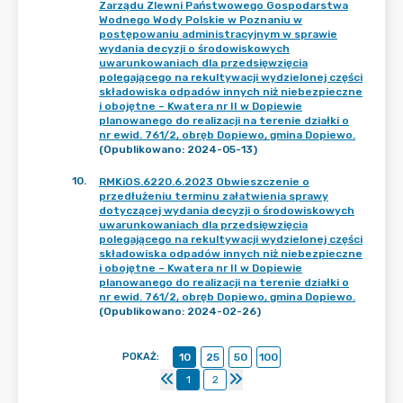
Zarządu Zlewni Państwowego Gospodarstwa
Wodnego Wody Polskie w Poznaniu w
postępowaniu administracyjnym w sprawie
wydania decyzji o środowiskowych
uwarunkowaniach dla przedsięwzięcia
polegającego na rekultywacji wydzielonej części
składowiska odpadów innych niż niebezpieczne
i obojętne – Kwatera nr II w Dopiewie
planowanego do realizacji na terenie działki o
nr ewid. 761/2, obręb Dopiewo, gmina Dopiewo.
(Opublikowano: 2024-05-13)
10
.
RMKiOS.6220.6.2023 Obwieszczenie o
przedłużeniu terminu załatwienia sprawy
dotyczącej wydania decyzji o środowiskowych
uwarunkowaniach dla przedsięwzięcia
polegającego na rekultywacji wydzielonej części
składowiska odpadów innych niż niebezpieczne
i obojętne – Kwatera nr II w Dopiewie
planowanego do realizacji na terenie działki o
nr ewid. 761/2, obręb Dopiewo, gmina Dopiewo.
(Opublikowano: 2024-02-26)
POKAŻ
:
10
25
50
100
1
2