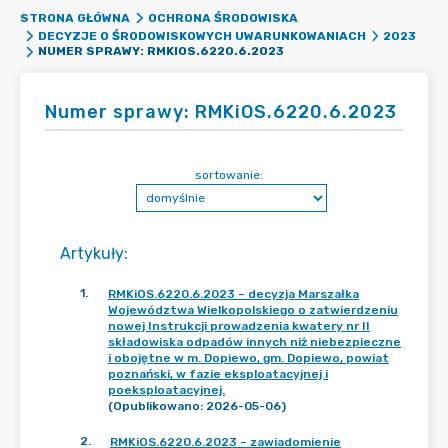
STRONA GŁÓWNA
OCHRONA ŚRODOWISKA
DECYZJE O ŚRODOWISKOWYCH UWARUNKOWANIACH
2023
NUMER SPRAWY: RMKIOS.6220.6.2023
Numer sprawy: RMKiOS.6220.6.2023
sortowanie:
Artykuły
:
1
.
RMKiOS.6220.6.2023 – decyzja Marszałka
Województwa Wielkopolskiego o zatwierdzeniu
nowej Instrukcji prowadzenia kwatery nr II
składowiska odpadów innych niż niebezpieczne
i obojętne w m. Dopiewo, gm. Dopiewo, powiat
poznański, w fazie eksploatacyjnej i
poeksploatacyjnej.
(Opublikowano: 2026-05-06)
2
.
RMKiOS.6220.6.2023 – zawiadomienie