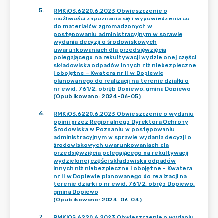
5
.
RMKiOS.6220.6.2023 Obwieszczenie o
możliwości zapoznania się i wypowiedzenia co
do materiałów zgromadzonych w
postępowaniu administracyjnym w sprawie
wydania decyzji o środowiskowych
uwarunkowaniach dla przedsięwzięcia
polegającego na rekultywacji wydzielonej części
składowiska odpadów innych niż niebezpieczne
i obojętne – Kwatera nr II w Dopiewie
planowanego do realizacji na terenie działki o
nr ewid. 761/2, obręb Dopiewo, gmina Dopiewo
(Opublikowano: 2024-06-05)
6
.
RMKiOS.6220.6.2023 Obwieszczenie o wydaniu
opinii przez Regionalnego Dyrektora Ochrony
Środowiska w Poznaniu w postępowaniu
administracyjnym w sprawie wydania decyzji o
środowiskowych uwarunkowaniach dla
przedsięwzięcia polegającego na rekultywacji
wydzielonej części składowiska odpadów
innych niż niebezpieczne i obojętne – Kwatera
nr II w Dopiewie planowanego do realizacji na
terenie działki o nr ewid. 761/2, obręb Dopiewo,
gmina Dopiewo
(Opublikowano: 2024-06-04)
7
.
RMKiOS.6220.6.2023 Obwieszczenie o wydaniu