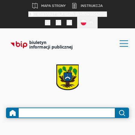
MAPA STRONY
INSTRUKCJA
KONTRAST DLA OSÓB SŁABOWIDZĄCYCH
PL
biuletyn
informacji publicznej