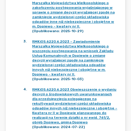
Marszałka Województwa Wielkopolskiego o
zakończeniu postępowania wyjaśniającego w
sprawie o zmianę decyzji wyrażającej zgodę na
zamknięcie wydzielonej części składowiska
odpadów inne niż niebezpieczne i obojętne w
m. Dopiewo – kwatery nr II.
(Opublikowano: 2025-10-29)
3
.
RMKiOS.6220.6.2023 – Zawiadomienie
Marszałka Województwa Wielkopolskiego o
wszczęciu postępowania na wniosek Zakładu
Usług Komunalnych w Dopiewie o zmianę
decyzji wyrażającej zgodę na zamknięcie
wydzielonej części składowiska odpadów
innych niż niebezpieczne i obojętne w m.
Dopiewo – kwatery nr II.
(Opublikowano: 2025-10-03)
4
.
RMKiOS.6220.6.2023 Obwieszczenie o wydaniu
decyzji o środowiskowych uwarunkowaniach
dla przedsięwzięcia polegającego na
rekultywacji wydzielonej części składowiska
odpadów innych niż niebezpieczne i obojętne –
Kwatera nr II w Dopiewie planowanego do
realizacji na terenie działki o nr ewid. 761/2,
obręb Dopiewo, gmina Dopiewo
(Opublikowano: 2024-07-22)