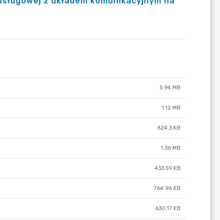
sługowej z układem komunikacyjnym na
5.94 MB
1.12 MB
624.3 KB
1.36 MB
433.59 KB
764.96 KB
630.17 KB