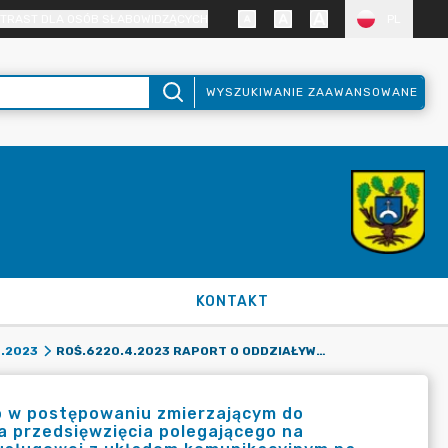
TRAST DLA OSÓB SŁABOWIDZĄCYCH
PL
WYSZUKIWANIE ZAAWANSOWANE
KONTAKT
ROŚ.6220.4.2023 RAPORT O ODDZIAŁYWANIU NA ŚRODOWISKO W POSTĘPOWANIU ZMIERZAJĄCYM DO WYDANIA DECYZJI O ŚRODOWISKOWYCH UWARUNKOWANIACH DLA PRZEDSIĘWZIĘCIA POLEGAJĄCEGO NA BUDOWIE ZESPOŁU ZABUDOWY PRODUKCYJNO-MAGAZYNOWO-USŁUGOWEJ Z UKŁADEM KOMUNIKACYJNYM NA DZ. EWID. NR 75, OB. WIĘCKOWICE, GM. DOPIEWO
.2023
o w postępowaniu zmierzającym do
 przedsięwzięcia polegającego na