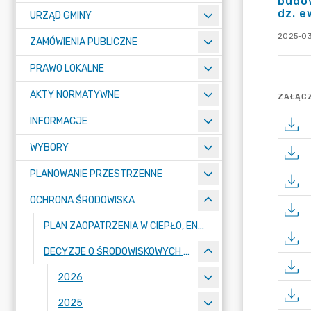
budo
dz. e
URZĄD GMINY
2025-03
ZAMÓWIENIA PUBLICZNE
PRAWO LOKALNE
AKTY NORMATYWNE
ZAŁĄCZ
INFORMACJE
WYBORY
PLANOWANIE PRZESTRZENNE
OCHRONA ŚRODOWISKA
PLAN ZAOPATRZENIA W CIEPŁO, ENERGIĘ ELEKTRYCZNĄ I PALIWA GAZOWE DLA GMINY DOPIEWO 2018-2033
DECYZJE O ŚRODOWISKOWYCH UWARUNKOWANIACH
2026
2025