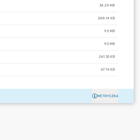
34.29 MB
288.14 KB
9.3 MB
9.3 MB
261.35 KB
67.76 KB
METRYCZKA