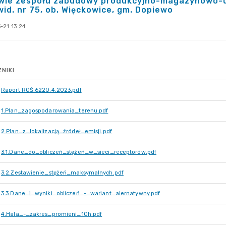
wie zespołu zabudowy produkcyjno-magazynowo-u
wid. nr 75, ob. Więckowice, gm. Dopiewo
-21 13:24
NIKI
Raport ROŚ.6220.4.2023.pdf
1.Plan_zagospodarowania_terenu.pdf
2.Plan_z_lokalizacją_źródeł_emisji.pdf
3.1.Dane_do_obliczeń_stężeń_w_sieci_receptorów.pdf
3.2.Zestawienie_stężeń_maksymalnych.pdf
3.3.Dane_i_wyniki_obliczeń_-_wariant_alernatywny.pdf
4.Hala_-_zakres_promieni_10h.pdf