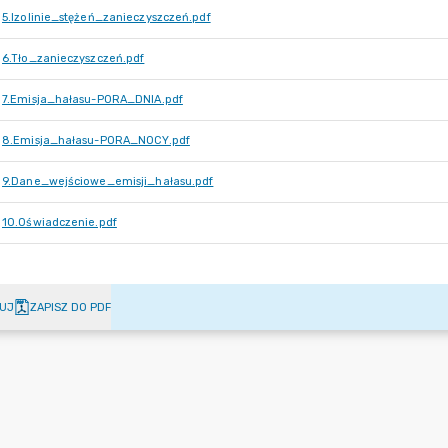
5.Izolinie_stężeń_zanieczyszczeń.pdf
6.Tło_zanieczyszczeń.pdf
7.Emisja_hałasu-PORA_DNIA.pdf
8.Emisja_hałasu-PORA_NOCY.pdf
9.Dane_wejściowe_emisji_hałasu.pdf
10.Oświadczenie.pdf
UJ
ZAPISZ DO PDF