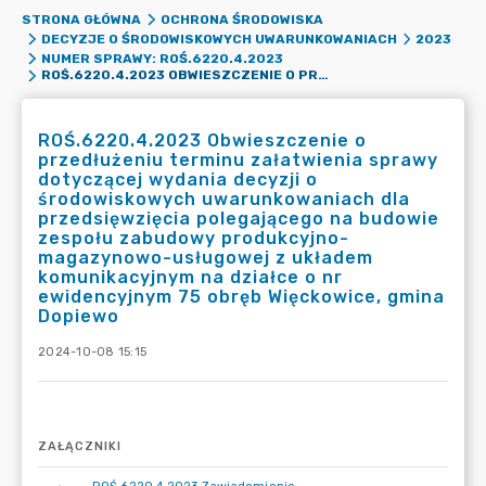
STRONA GŁÓWNA
OCHRONA ŚRODOWISKA
DECYZJE O ŚRODOWISKOWYCH UWARUNKOWANIACH
2023
NUMER SPRAWY: ROŚ.6220.4.2023
ROŚ.6220.4.2023 OBWIESZCZENIE O PRZEDŁUŻENIU TERMINU ZAŁATWIENIA SPRAWY DOTYCZĄCEJ WYDANIA DECYZJI O ŚRODOWISKOWYCH UWARUNKOWANIACH DLA PRZEDSIĘWZIĘCIA POLEGAJĄCEGO NA BUDOWIE ZESPOŁU ZABUDOWY PRODUKCYJNO-MAGAZYNOWO-USŁUGOWEJ Z UKŁADEM KOMUNIKACYJNYM NA DZIAŁCE O NR EWIDENCYJNYM 75 OBRĘB WIĘCKOWICE, GMINA DOPIEWO
ROŚ.6220.4.2023 Obwieszczenie o
przedłużeniu terminu załatwienia sprawy
dotyczącej wydania decyzji o
środowiskowych uwarunkowaniach dla
przedsięwzięcia polegającego na budowie
zespołu zabudowy produkcyjno-
magazynowo-usługowej z układem
komunikacyjnym na działce o nr
ewidencyjnym 75 obręb Więckowice, gmina
Dopiewo
2024-10-08 15:15
ZAŁĄCZNIKI