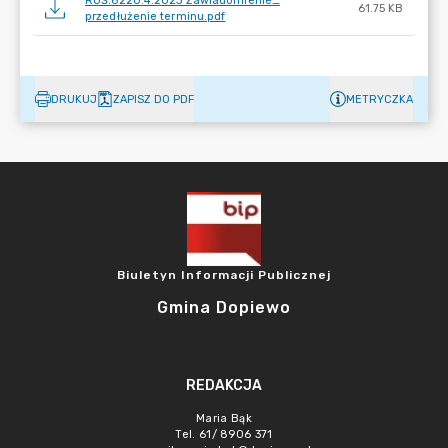
ROŚ.6220.4.2023 Zawiadomienie_
61.75 KB
przedłużenie terminu.pdf
DRUKUJ
ZAPISZ DO PDF
METRYCZKA
Biuletyn Informacji Publicznej
Gmina Dopiewo
REDAKCJA
Maria Bąk
Tel. 61/ 8906 371