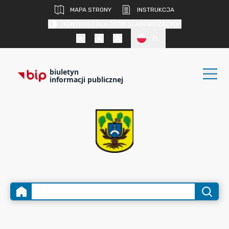
MAPA STRONY
INSTRUKCJA
KONTRAST DLA OSÓB SŁABOWIDZĄCYCH
PL
biuletyn
informacji publicznej