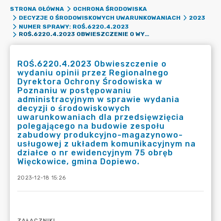
STRONA GŁÓWNA
OCHRONA ŚRODOWISKA
DECYZJE O ŚRODOWISKOWYCH UWARUNKOWANIACH
2023
NUMER SPRAWY: ROŚ.6220.4.2023
ROŚ.6220.4.2023 OBWIESZCZENIE O WYDANIU OPINII PRZEZ REGIONALNEGO DYREKTORA OCHRONY ŚRODOWISKA W POZNANIU W POSTĘPOWANIU ADMINISTRACYJNYM W SPRAWIE WYDANIA DECYZJI O ŚRODOWISKOWYCH UWARUNKOWANIACH DLA PRZEDSIĘWZIĘCIA POLEGAJĄCEGO NA BUDOWIE ZESPOŁU ZABUDOWY PRODUKCYJNO-MAGAZYNOWO-USŁUGOWEJ Z UKŁADEM KOMUNIKACYJNYM NA DZIAŁCE O NR EWIDENCYJNYM 75 OBRĘB WIĘCKOWICE, GMINA DOPIEWO.
ROŚ.6220.4.2023 Obwieszczenie o
wydaniu opinii przez Regionalnego
Dyrektora Ochrony Środowiska w
Poznaniu w postępowaniu
administracyjnym w sprawie wydania
decyzji o środowiskowych
uwarunkowaniach dla przedsięwzięcia
polegającego na budowie zespołu
zabudowy produkcyjno-magazynowo-
usługowej z układem komunikacyjnym na
działce o nr ewidencyjnym 75 obręb
Więckowice, gmina Dopiewo.
2023-12-18 15:26
ZAŁĄCZNIKI