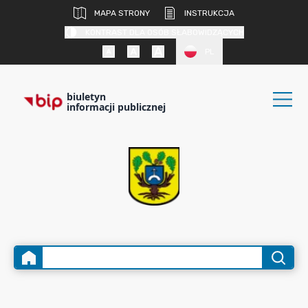
MAPA STRONY
INSTRUKCJA
KONTRAST DLA OSÓB SŁABOWIDZĄCYCH
PL
biuletyn
informacji publicznej