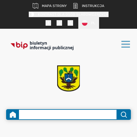
MAPA STRONY
INSTRUKCJA
KONTRAST DLA OSÓB SŁABOWIDZĄCYCH
PL
biuletyn
informacji publicznej