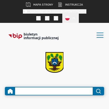
MAPA STRONY
INSTRUKCJA
KONTRAST DLA OSÓB SŁABOWIDZĄCYCH
PL
biuletyn
informacji publicznej