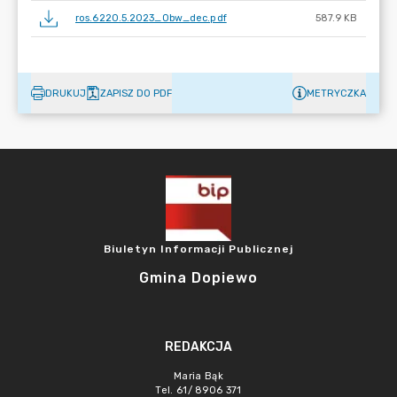
ros.6220.5.2023_Obw_dec.pdf
587.9 KB
DRUKUJ
ZAPISZ DO PDF
METRYCZKA
Biuletyn Informacji Publicznej
Gmina Dopiewo
REDAKCJA
Maria Bąk
Tel. 61/ 8906 371