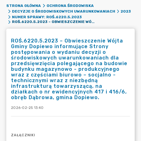
STRONA GŁÓWNA
OCHRONA ŚRODOWISKA
DECYZJE O ŚRODOWISKOWYCH UWARUNKOWANIACH
2023
NUMER SPRAWY: ROŚ.6220.5.2023
ROŚ.6220.5.2023 – OBWIESZCZENIE WÓJTA GMINY DOPIEWO INFORMUJĄCE STRONY POSTĘPOWANIA O WYDANIU DECYZJI O ŚRODOWISKOWYCH UWARUNKOWANIACH DLA PRZEDSIĘWZIĘCIA POLEGAJĄCEGO NA BUDOWIE BUDYNKU MAGAZYNOWO - PRODUKCYJNEGO WRAZ Z CZĘŚCIAMI BIUROWO – SOCJALNO - TECHNICZNYMI WRAZ Z NIEZBĘDNĄ INFRASTRUKTURĄ TOWARZYSZĄCĄ, NA DZIAŁKACH O NR EWIDENCYJNYCH 417 I 416/6, OBRĘB DĄBROWA, GMINA DOPIEWO.
ROŚ.6220.5.2023 – Obwieszczenie Wójta
Gminy Dopiewo informujące Strony
postępowania o wydaniu decyzji o
środowiskowych uwarunkowaniach dla
przedsięwzięcia polegającego na budowie
budynku magazynowo - produkcyjnego
wraz z częściami biurowo – socjalno -
technicznymi wraz z niezbędną
infrastrukturą towarzyszącą, na
działkach o nr ewidencyjnych 417 i 416/6,
obręb Dąbrowa, gmina Dopiewo.
2026-02-25 13:40
ZAŁĄCZNIKI