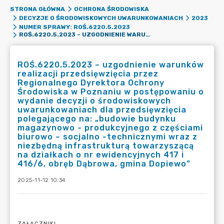
STRONA GŁÓWNA
OCHRONA ŚRODOWISKA
DECYZJE O ŚRODOWISKOWYCH UWARUNKOWANIACH
2023
NUMER SPRAWY: ROŚ.6220.5.2023
ROŚ.6220.5.2023 – UZGODNIENIE WARUNKÓW REALIZACJI PRZEDSIĘWZIĘCIA PRZEZ REGIONALNEGO DYREKTORA OCHRONY ŚRODOWISKA W POZNANIU W POSTĘPOWANIU O WYDANIE DECYZJI O ŚRODOWISKOWYCH UWARUNKOWANIACH DLA PRZEDSIĘWZIĘCIA POLEGAJĄCEGO NA: „BUDOWIE BUDYNKU MAGAZYNOWO - PRODUKCYJNEGO Z CZĘŚCIAMI BIUROWO – SOCJALNO -TECHNICZNYMI WRAZ Z NIEZBĘDNĄ INFRASTRUKTURĄ TOWARZYSZĄCĄ NA DZIAŁKACH O NR EWIDENCYJNYCH 417 I 416/6, OBRĘB DĄBROWA, GMINA DOPIEWO”
ROŚ.6220.5.2023 – uzgodnienie warunków
realizacji przedsięwzięcia przez
Regionalnego Dyrektora Ochrony
Środowiska w Poznaniu w postępowaniu o
wydanie decyzji o środowiskowych
uwarunkowaniach dla przedsięwzięcia
polegającego na: „budowie budynku
magazynowo - produkcyjnego z częściami
biurowo – socjalno -technicznymi wraz z
niezbędną infrastrukturą towarzyszącą
na działkach o nr ewidencyjnych 417 i
416/6, obręb Dąbrowa, gmina Dopiewo”
2025-11-12 10:34
ZAŁĄCZNIKI