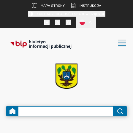
MAPA STRONY
INSTRUKCJA
KONTRAST DLA OSÓB SŁABOWIDZĄCYCH
PL
biuletyn
informacji publicznej