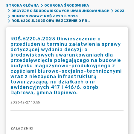
STRONA GŁÓWNA
OCHRONA ŚRODOWISKA
DECYZJE O ŚRODOWISKOWYCH UWARUNKOWANIACH
2023
NUMER SPRAWY: ROŚ.6220.5.2023
ROŚ.6220.5.2023 OBWIESZCZENIE O PRZEDŁUŻENIU TERMINU ZAŁATWIENIA SPRAWY DOTYCZĄCEJ WYDANIA DECYZJI O ŚRODOWISKOWYCH UWARUNKOWANIACH DLA PRZEDSIĘWZIĘCIA POLEGAJĄCEGO NA BUDOWIE BUDYNKU MAGAZYNOWO-PRODUKCYJNEGO Z CZĘŚCIAMI BIUROWO-SOCJALNO-TECHNICZNYMI WRAZ Z NIEZBĘDNĄ INFRASTRUKTURĄ TOWARZYSZĄCĄ, NA DZIAŁKACH O NR EWIDENCYJNYCH 417 I 416/6, OBRĘB DĄBROWA, GMINA DOPIEWO.
ROŚ.6220.5.2023 Obwieszczenie o
przedłużeniu terminu załatwienia sprawy
dotyczącej wydania decyzji o
środowiskowych uwarunkowaniach dla
przedsięwzięcia polegającego na budowie
budynku magazynowo-produkcyjnego z
częściami biurowo-socjalno-technicznymi
wraz z niezbędną infrastrukturą
towarzyszącą, na działkach o nr
ewidencyjnych 417 i 416/6, obręb
Dąbrowa, gmina Dopiewo.
2023-12-27 10:55
ZAŁĄCZNIKI