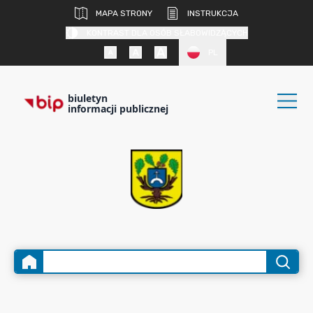
MAPA STRONY
INSTRUKCJA
KONTRAST DLA OSÓB SŁABOWIDZĄCYCH
PL
biuletyn
informacji publicznej