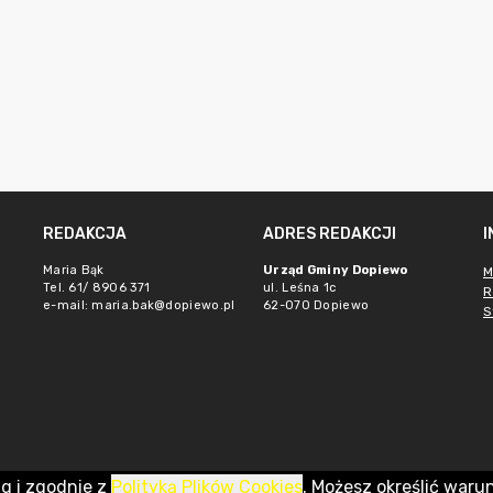
REDAKCJA
ADRES REDAKCJI
Maria Bąk
Urząd Gminy Dopiewo
M
Tel. 61/ 8906 371
ul. Leśna 1c
R
e-mail:
maria.bak@dopiewo.pl
62-070 Dopiewo
S
ug i zgodnie z
Polityką Plików Cookies
. Możesz określić waru