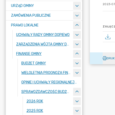
2023-07
URZĄD GMINY
ZAMÓWIENIA PUBLICZNE
PRAWO LOKALNE
ZAŁĄCZ
UCHWAŁY RADY GMINY DOPIEWO
ZARZĄDZENIA WÓJTA GMINY DOPIEWO
FINANSE GMINY
DRUK
BUDŻET GMINY
WIELOLETNIA PROGNOZA FINANSOWA
OPINIE I UCHWAŁY REGIONALNEJ IZBY OBRACHUNKOWEJ
SPRAWOZDAWCZOŚĆ BUDŻETOWA
2026 ROK
2025 ROK