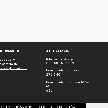
INFORMACJE
AKTUALIZACJE
Ostatnia modyfikacja
apa strony
2026-08-05 08:14:32
ejestr zmian
tatystyki odwiedzin
Licznik odwiedzin ogółem
273 846
Licznik odwiedzin w m-cu 2026-
07
635
nki przechowywania lub dostępu do plików