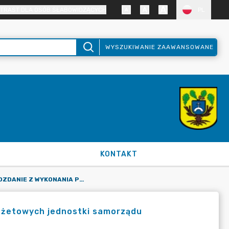
TRAST DLA OSÓB SŁABOWIDZĄCYCH
PL
WYSZUKIWANIE ZAAWANSOWANE
KONTAKT
RB-28S SPRAWOZDANIE Z WYKONANIA PLANU WYDATKÓW BUDŻETOWYCH JEDNOSTKI SAMORZĄDU TERYTORIALNEGO
dżetowych jednostki samorządu