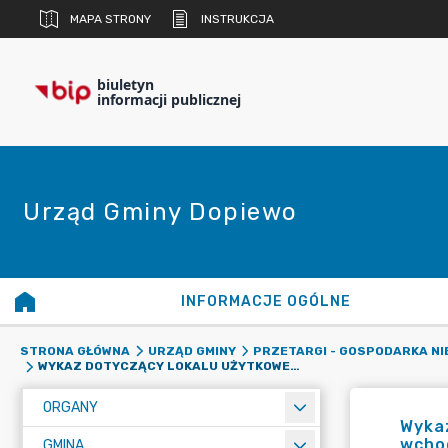
MAPA STRONY
INSTRUKCJA
biuletyn
informacji publicznej
Urząd Gminy Dopiewo
INFORMACJE OGÓLNE
STRONA GŁÓWNA
URZĄD GMINY
PRZETARGI - GOSPODARKA N
WYKAZ DOTYCZĄCY LOKALU UŻYTKOWEGO PRZEZNACZONEGO DO NAJMU W DRODZE BEZPRZETARGOWEJ, WCHODZĄCY W SKŁAD GMINNEGO ZASOBU NIERUCHOMOŚCI
ORGANY
Wyka
wcho
GMINA