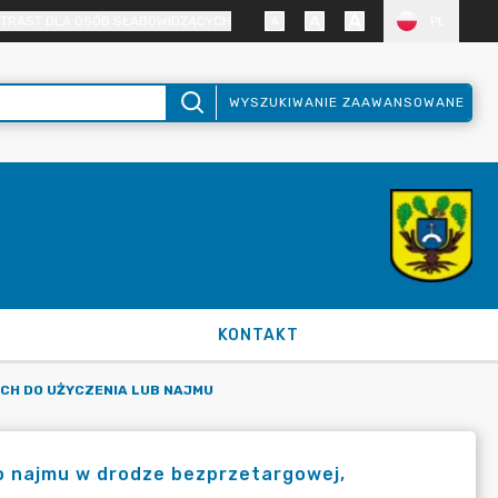
TRAST DLA OSÓB SŁABOWIDZĄCYCH
PL
WYSZUKIWANIE ZAAWANSOWANE
KONTAKT
CH DO UŻYCZENIA LUB NAJMU
 najmu w drodze bezprzetargowej,