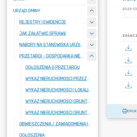
2023-10
URZĄD GMINY
REJESTRY I EWIDENCJE
JAK ZAŁATWIĆ SPRAWĘ
ZAŁĄCZ
NABORY NA STANOWISKA URZĘDNICZE
PRZETARGI - GOSPODARKA NIERUCHOMOŚCIAMI
OGŁOSZENIA O PRZETARGU
WYKAZ NIERUCHOMOŚCI PRZEZNACZONYCH DO SPRZEDAŻY LUB DZIERŻAWY
WYKAZ NIERUCHOMOŚCI I LOKALI PRZEZNACZONYCH DO UŻYCZENIA LUB NAJMU
WYKAZ NIERUCHOMOŚCI GRUNTOWYCH PRZEZNACZONYCH DO ZBYCIA W DRODZE ZAMIANY
DRUK
WYKAZ NIERUCHOMOŚCI GRUNTOWYCH PRZEZNACZONYCH DO ZBYCIA NA RZECZ DOTYCHCZASOWEGO UŻYTKOWNIKA WIECZYSTEGO
OBWIESZCZENIA / ZAWIADOMIENIA INNYCH PODMIOTÓW
OGŁOSZENIA