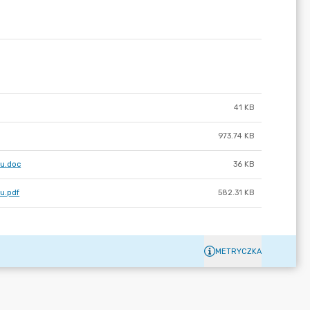
41 KB
973.74 KB
ku.doc
36 KB
u.pdf
582.31 KB
METRYCZKA