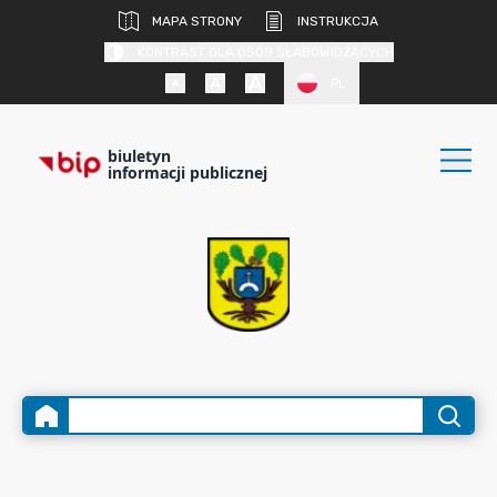
MAPA STRONY
INSTRUKCJA
KONTRAST DLA OSÓB SŁABOWIDZĄCYCH
PL
biuletyn
informacji publicznej