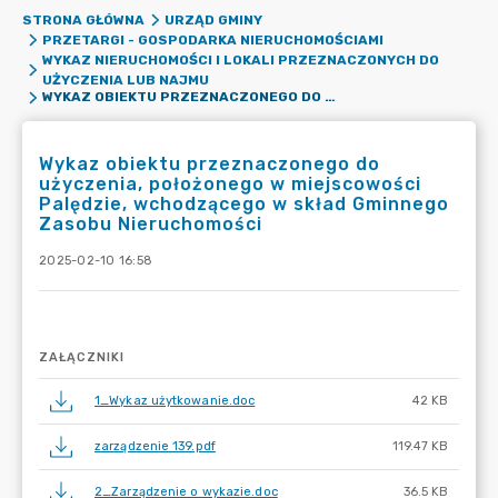
STRONA GŁÓWNA
URZĄD GMINY
PRZETARGI - GOSPODARKA NIERUCHOMOŚCIAMI
WYKAZ NIERUCHOMOŚCI I LOKALI PRZEZNACZONYCH DO
UŻYCZENIA LUB NAJMU
WYKAZ OBIEKTU PRZEZNACZONEGO DO UŻYCZENIA, POŁOŻONEGO W MIEJSCOWOŚCI PALĘDZIE, WCHODZĄCEGO W SKŁAD GMINNEGO ZASOBU NIERUCHOMOŚCI
Wykaz obiektu przeznaczonego do
użyczenia, położonego w miejscowości
Palędzie, wchodzącego w skład Gminnego
Zasobu Nieruchomości
2025-02-10 16:58
ZAŁĄCZNIKI
1_Wykaz użytkowanie.doc
42 KB
zarządzenie 139.pdf
119.47 KB
2_Zarządzenie o wykazie.doc
36.5 KB