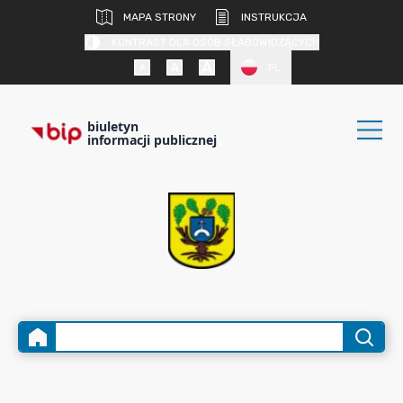
MAPA STRONY
INSTRUKCJA
KONTRAST DLA OSÓB SŁABOWIDZĄCYCH
PL
biuletyn
informacji publicznej