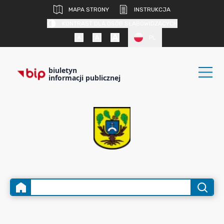
MAPA STRONY
INSTRUKCJA
KONTRAST DLA OSÓB SŁABOWIDZĄCYCH
PL
biuletyn
informacji publicznej