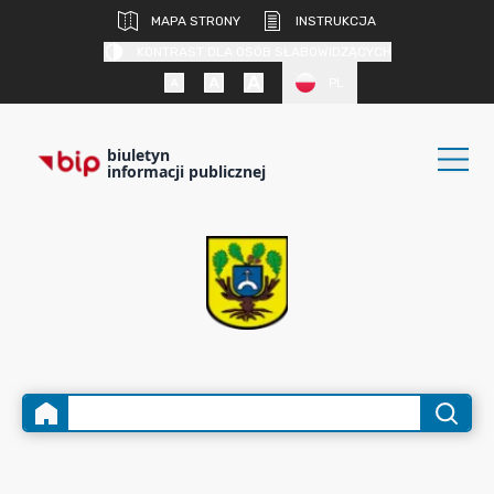
MAPA STRONY
INSTRUKCJA
KONTRAST DLA OSÓB SŁABOWIDZĄCYCH
PL
biuletyn
informacji publicznej