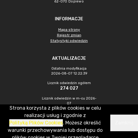
62-070 Dopiewo
INFORMACJE
Mapa strony
Rejestr zmian
Statystyki odwiedzin
AKTUALIZACJE
Ostatnia modyfikacja
2026-08-07 12:22:39
Licznik odwiedzin ogółem
274 027
Licznik odwiedzin w m-cu 2026-
07
Strona korzysta z plików cookies w celu
816
realizacji usług i zgodnie z
Polityką Plików Cookies
. Możesz określić
Zamknij
CMS & Hosting: Nefeni Sp. z o.o.
warunki przechowywania lub dostępu do
plików cookies w Twojej przeglądarce