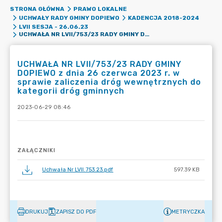
STRONA GŁÓWNA
PRAWO LOKALNE
UCHWAŁY RADY GMINY DOPIEWO
KADENCJA 2018-2024
LVII SESJA - 26.06.23
UCHWAŁA NR LVII/753/23 RADY GMINY DOPIEWO Z DNIA 26 CZERWCA 2023 R. W SPRAWIE ZALICZENIA DRÓG WEWNĘTRZNYCH DO KATEGORII DRÓG GMINNYCH
UCHWAŁA NR LVII/753/23 RADY GMINY
DOPIEWO z dnia 26 czerwca 2023 r. w
sprawie zaliczenia dróg wewnętrznych do
kategorii dróg gminnych
2023-06-29 08:46
ZAŁĄCZNIKI
Uchwała Nr LVII.753.23.pdf
597.39 KB
DRUKUJ
ZAPISZ DO PDF
METRYCZKA