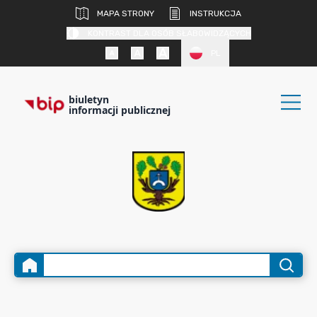
MAPA STRONY
INSTRUKCJA
KONTRAST DLA OSÓB SŁABOWIDZĄCYCH
PL
biuletyn
informacji publicznej