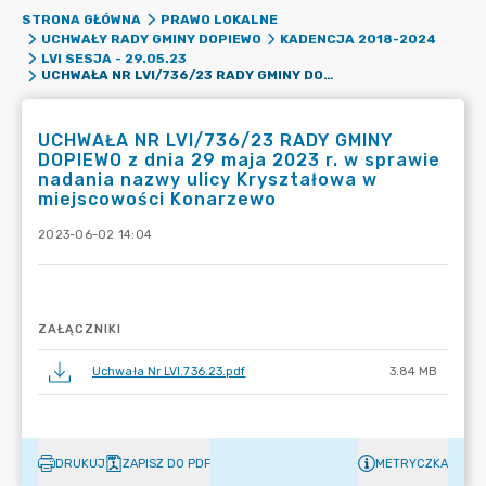
STRONA GŁÓWNA
PRAWO LOKALNE
UCHWAŁY RADY GMINY DOPIEWO
KADENCJA 2018-2024
LVI SESJA - 29.05.23
UCHWAŁA NR LVI/736/23 RADY GMINY DOPIEWO Z DNIA 29 MAJA 2023 R. W SPRAWIE NADANIA NAZWY ULICY KRYSZTAŁOWA W MIEJSCOWOŚCI KONARZEWO
UCHWAŁA NR LVI/736/23 RADY GMINY
DOPIEWO z dnia 29 maja 2023 r. w sprawie
nadania nazwy ulicy Kryształowa w
miejscowości Konarzewo
2023-06-02 14:04
ZAŁĄCZNIKI
Uchwała Nr LVI.736.23.pdf
3.84 MB
DRUKUJ
ZAPISZ DO PDF
METRYCZKA