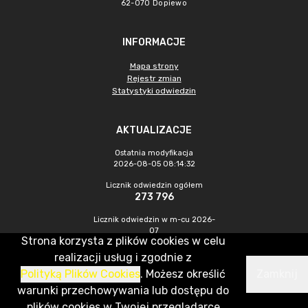
62-070 Dopiewo
INFORMACJE
Mapa strony
Rejestr zmian
Statystyki odwiedzin
AKTUALIZACJE
Ostatnia modyfikacja
2026-08-05 08:14:32
Licznik odwiedzin ogółem
273 796
Licznik odwiedzin w m-cu 2026-
07
Strona korzysta z plików cookies w celu
585
realizacji usług i zgodnie z
Polityką Plików Cookies
. Możesz określić
Zamknij
CMS & Hosting: Nefeni Sp. z o.o.
warunki przechowywania lub dostępu do
plików cookies w Twojej przeglądarce