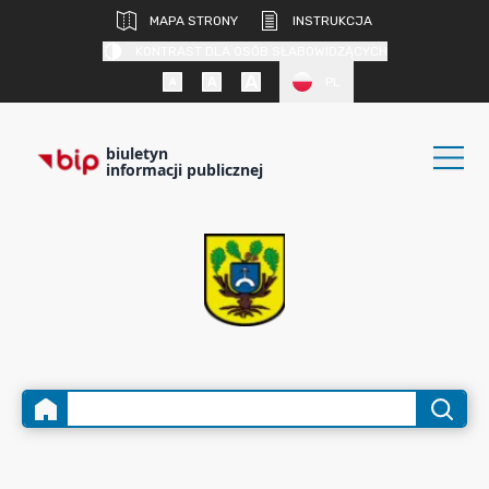
MAPA STRONY
INSTRUKCJA
KONTRAST DLA OSÓB SŁABOWIDZĄCYCH
PL
biuletyn
informacji publicznej