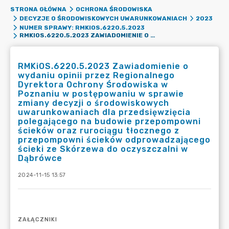
STRONA GŁÓWNA
OCHRONA ŚRODOWISKA
DECYZJE O ŚRODOWISKOWYCH UWARUNKOWANIACH
2023
NUMER SPRAWY: RMKIOS.6220.5.2023
RMKIOS.6220.5.2023 ZAWIADOMIENIE O WYDANIU OPINII PRZEZ REGIONALNEGO DYREKTORA OCHRONY ŚRODOWISKA W POZNANIU W POSTĘPOWANIU W SPRAWIE ZMIANY DECYZJI O ŚRODOWISKOWYCH UWARUNKOWANIACH DLA PRZEDSIĘWZIĘCIA POLEGAJĄCEGO NA BUDOWIE PRZEPOMPOWNI ŚCIEKÓW ORAZ RUROCIĄGU TŁOCZNEGO Z PRZEPOMPOWNI ŚCIEKÓW ODPROWADZAJĄCEGO ŚCIEKI ZE SKÓRZEWA DO OCZYSZCZALNI W DĄBRÓWCE
RMKiOS.6220.5.2023 Zawiadomienie o
wydaniu opinii przez Regionalnego
Dyrektora Ochrony Środowiska w
Poznaniu w postępowaniu w sprawie
zmiany decyzji o środowiskowych
uwarunkowaniach dla przedsięwzięcia
polegającego na budowie przepompowni
ścieków oraz rurociągu tłocznego z
przepompowni ścieków odprowadzającego
ścieki ze Skórzewa do oczyszczalni w
Dąbrówce
2024-11-15 13:57
ZAŁĄCZNIKI