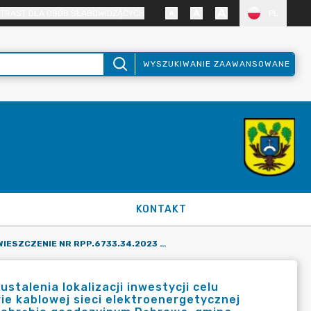
TRAST DLA OSÓB SŁABOWIDZĄCYCH
PL
WYSZUKIWANIE ZAAWANSOWANE
KONTAKT
OBWIESZCZENIE NR RPP.6733.34.2023 O WYDANIU DECYZJI USTALENIA LOKALIZACJI INWESTYCJI CELU PUBLICZNEGO DLA PRZEDSIĘWZIĘCIA POLEGAJĄCEGO NA BUDOWIE KABLOWEJ SIECI ELEKTROENERGETYCZNEJ SN-15 KV NA CZĘŚCI DZIAŁKI O NR EWID. 416/3, POŁOŻONEJ W OBRĘBIE GEODEZYJNYM DĄBROWA, GMINA DOPIEWO.
talenia lokalizacji inwestycji celu
ie kablowej sieci elektroenergetycznej