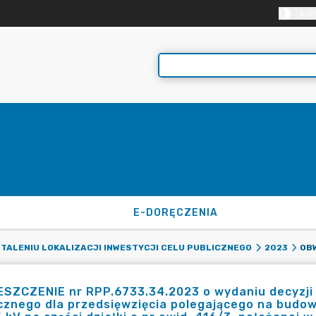
KON
E-DORĘCZENIA
STALENIU LOKALIZACJI INWESTYCJI CELU PUBLICZNEGO
2023
SZCZENIE nr RPP.6733.34.2023 o wydaniu decyzji us
cznego dla przedsięwzięcia polegającego na budow