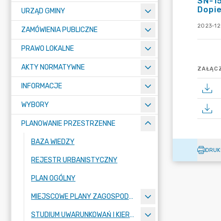
SN-15
Dopi
URZĄD GMINY
2023-12-
ZAMÓWIENIA PUBLICZNE
PRAWO LOKALNE
AKTY NORMATYWNE
ZAŁĄCZ
INFORMACJE
WYBORY
PLANOWANIE PRZESTRZENNE
BAZA WIEDZY
DRUK
REJESTR URBANISTYCZNY
PLAN OGÓLNY
MIEJSCOWE PLANY ZAGOSPODAROWANIA PRZESTRZENNEGO
STUDIUM UWARUNKOWAŃ I KIERUNKÓW ZAGOSPODAROWANIA PRZESTRZENNEGO