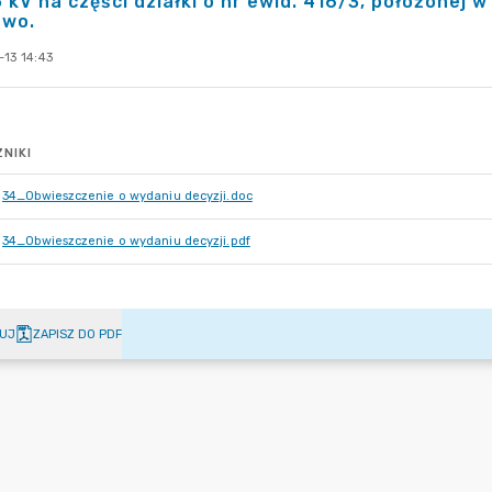
 kV na części działki o nr ewid. 416/3, położonej
ewo.
13 14:43
NIKI
34_Obwieszczenie o wydaniu decyzji.doc
34_Obwieszczenie o wydaniu decyzji.pdf
UJ
ZAPISZ DO PDF