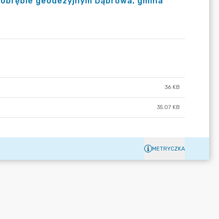
 w obrębie geodezyjnym Dąbrowa, gmina
36 KB
35.07 KB
METRYCZKA