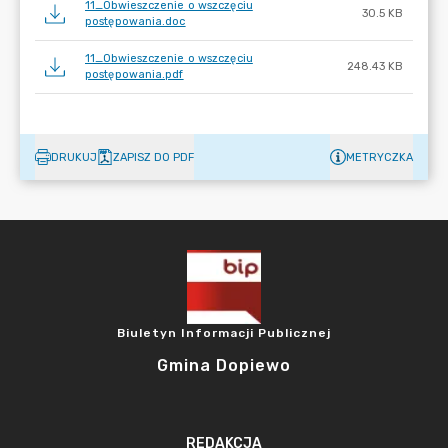
11_Obwieszczenie o wszczęciu
30.5 KB
postępowania.doc
11_Obwieszczenie o wszczęciu
248.43 KB
postępowania.pdf
DRUKUJ
ZAPISZ DO PDF
METRYCZKA
Biuletyn Informacji Publicznej
Gmina Dopiewo
REDAKCJA