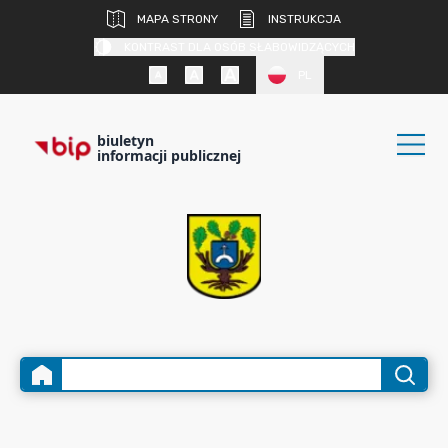
MAPA STRONY
INSTRUKCJA
KONTRAST DLA OSÓB SŁABOWIDZĄCYCH
PL
biuletyn
informacji publicznej