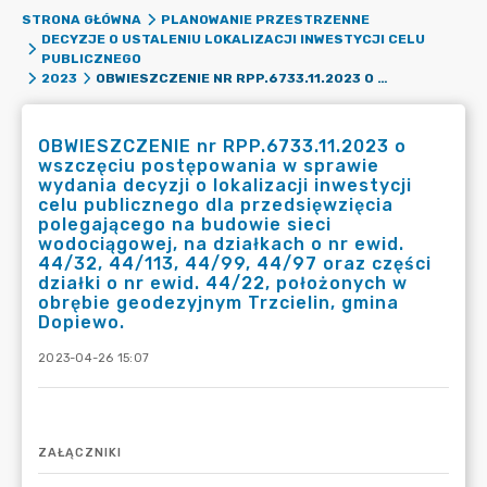
STRONA GŁÓWNA
PLANOWANIE PRZESTRZENNE
DECYZJE O USTALENIU LOKALIZACJI INWESTYCJI CELU
PUBLICZNEGO
OBWIESZCZENIE NR RPP.6733.11.2023 O WSZCZĘCIU POSTĘPOWANIA W SPRAWIE WYDANIA DECYZJI O LOKALIZACJI INWESTYCJI CELU PUBLICZNEGO DLA PRZEDSIĘWZIĘCIA POLEGAJĄCEGO NA BUDOWIE SIECI WODOCIĄGOWEJ, NA DZIAŁKACH O NR EWID. 44/32, 44/113, 44/99, 44/97 ORAZ CZĘŚCI DZIAŁKI O NR EWID. 44/22, POŁOŻONYCH W OBRĘBIE GEODEZYJNYM TRZCIELIN, GMINA DOPIEWO.
2023
OBWIESZCZENIE nr RPP.6733.11.2023 o
wszczęciu postępowania w sprawie
wydania decyzji o lokalizacji inwestycji
celu publicznego dla przedsięwzięcia
polegającego na budowie sieci
wodociągowej, na działkach o nr ewid.
44/32, 44/113, 44/99, 44/97 oraz części
działki o nr ewid. 44/22, położonych w
obrębie geodezyjnym Trzcielin, gmina
Dopiewo.
2023-04-26 15:07
ZAŁĄCZNIKI