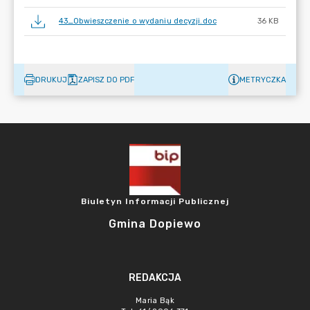
43_Obwieszczenie o wydaniu decyzji.doc
36 KB
DRUKUJ
ZAPISZ DO PDF
METRYCZKA
Biuletyn Informacji Publicznej
Gmina Dopiewo
REDAKCJA
Maria Bąk