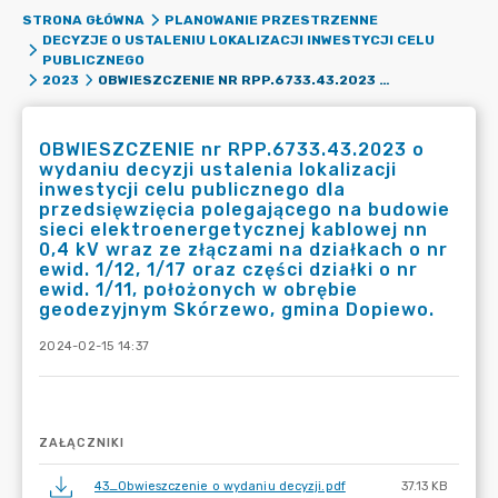
STRONA GŁÓWNA
PLANOWANIE PRZESTRZENNE
DECYZJE O USTALENIU LOKALIZACJI INWESTYCJI CELU
PUBLICZNEGO
OBWIESZCZENIE NR RPP.6733.43.2023 O WYDANIU DECYZJI USTALENIA LOKALIZACJI INWESTYCJI CELU PUBLICZNEGO DLA PRZEDSIĘWZIĘCIA POLEGAJĄCEGO NA BUDOWIE SIECI ELEKTROENERGETYCZNEJ KABLOWEJ NN 0,4 KV WRAZ ZE ZŁĄCZAMI NA DZIAŁKACH O NR EWID. 1/12, 1/17 ORAZ CZĘŚCI DZIAŁKI O NR EWID. 1/11, POŁOŻONYCH W OBRĘBIE GEODEZYJNYM SKÓRZEWO, GMINA DOPIEWO.
2023
OBWIESZCZENIE nr RPP.6733.43.2023 o
wydaniu decyzji ustalenia lokalizacji
inwestycji celu publicznego dla
przedsięwzięcia polegającego na budowie
sieci elektroenergetycznej kablowej nn
0,4 kV wraz ze złączami na działkach o nr
ewid. 1/12, 1/17 oraz części działki o nr
ewid. 1/11, położonych w obrębie
geodezyjnym Skórzewo, gmina Dopiewo.
2024-02-15 14:37
ZAŁĄCZNIKI
43_Obwieszczenie o wydaniu decyzji.pdf
37.13 KB