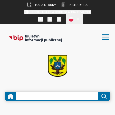
MAPA STRONY
INSTRUKCJA
KONTRAST DLA OSÓB SŁABOWIDZĄCYCH
PL
biuletyn
informacji publicznej