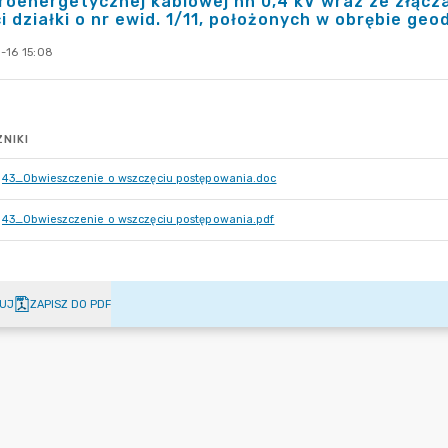
roenergetycznej kablowej nn 0,4 kV wraz ze złączam
i działki o nr ewid. 1/11, położonych w obrębie g
-16 15:08
NIKI
43_Obwieszczenie o wszczęciu postępowania.doc
43_Obwieszczenie o wszczęciu postępowania.pdf
UJ
ZAPISZ DO PDF