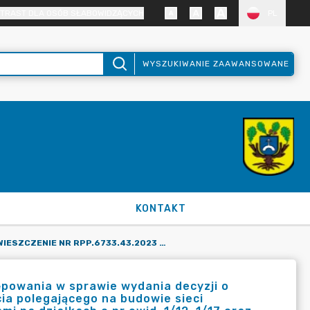
TRAST DLA OSÓB SŁABOWIDZĄCYCH
PL
WYSZUKIWANIE ZAAWANSOWANE
KONTAKT
OBWIESZCZENIE NR RPP.6733.43.2023 O WSZCZĘCIU POSTĘPOWANIA W SPRAWIE WYDANIA DECYZJI O LOKALIZACJI INWESTYCJI CELU PUBLICZNEGO DLA PRZEDSIĘWZIĘCIA POLEGAJĄCEGO NA BUDOWIE SIECI ELEKTROENERGETYCZNEJ KABLOWEJ NN 0,4 KV WRAZ ZE ZŁĄCZAMI NA DZIAŁKACH O NR EWID. 1/12, 1/17 ORAZ CZĘŚCI DZIAŁKI O NR EWID. 1/11, POŁOŻONYCH W OBRĘBIE GEODEZYJNYM SKÓRZEWO, GMINA DOPIEWO.
powania w sprawie wydania decyzji o
ęcia polegającego na budowie sieci