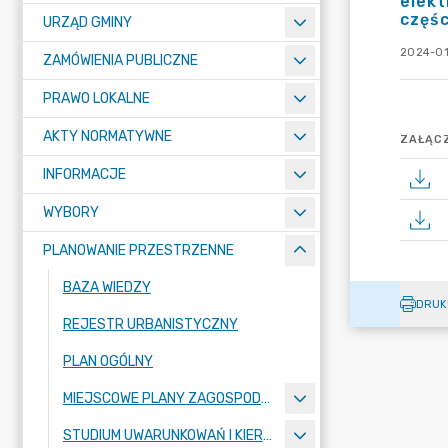
elekt
częśc
URZĄD GMINY
2024-01
ZAMÓWIENIA PUBLICZNE
PRAWO LOKALNE
AKTY NORMATYWNE
ZAŁĄCZ
INFORMACJE
WYBORY
PLANOWANIE PRZESTRZENNE
BAZA WIEDZY
DRUK
REJESTR URBANISTYCZNY
PLAN OGÓLNY
MIEJSCOWE PLANY ZAGOSPODAROWANIA PRZESTRZENNEGO
STUDIUM UWARUNKOWAŃ I KIERUNKÓW ZAGOSPODAROWANIA PRZESTRZENNEGO