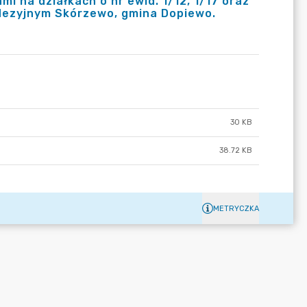
i na działkach o nr ewid. 1/12, 1/17 oraz
eodezyjnym Skórzewo, gmina Dopiewo.
30 KB
38.72 KB
METRYCZKA